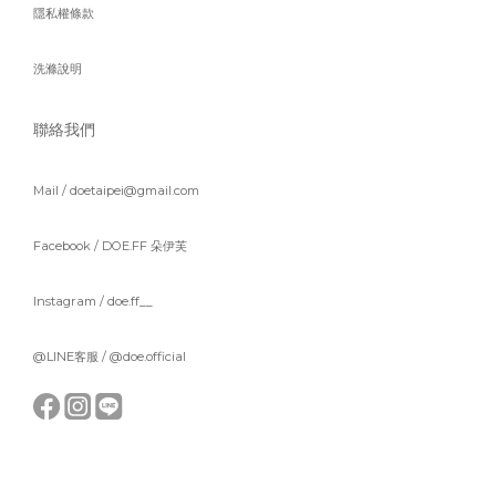
隱私權條款
洗滌說明
聯絡我們
Mail / doetaipei@gmail.com
Facebook /
DOE.FF 朵伊芙
Instagram /
doe.ff__
@LINE客服 /
@doe.official