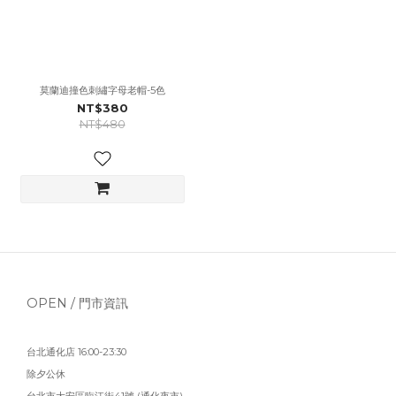
莫蘭迪撞色刺繡字母老帽-5色
NT$380
NT$480
OPEN / 門市資訊
台北通化店 16:00-23:30
除夕公休