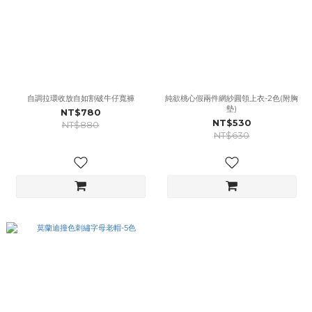
自調拉環收放自如割破牛仔寬褲
純欲桃心假兩件網紗圓領上衣-2色(附胸
墊)
NT$780
NT$530
NT$880
NT$630