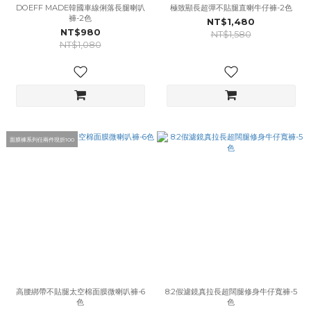
DOEFF MADE韓國車線俐落長腿喇叭
極致顯長超彈不貼腿直喇牛仔褲-2色
褲-2色
NT$1,480
NT$980
NT$1,580
NT$1,080
面膜褲系列任兩件現折100
高腰綁帶不貼腿太空棉面膜微喇叭褲-6
8:2假濾鏡真拉長超闊腿修身牛仔寬褲-5
色
色