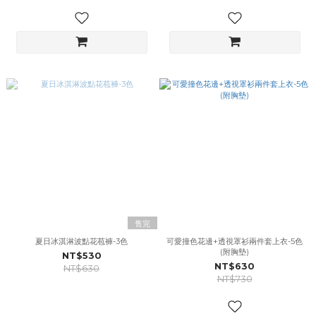
售完
夏日冰淇淋波點花苞褲-3色
可愛撞色花邊+透視罩衫兩件套上衣-5色
(附胸墊)
NT$530
NT$630
NT$630
NT$730