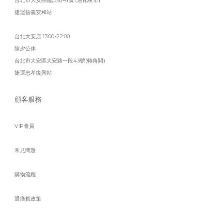
台北市大安區臨江街41號 (通化夜市)
捷運信義安和站
台北大安店 13:00-22:00
除夕公休
台北市大安區大安路一段43號(轉角間)
捷運忠孝復興站
顧客服務
VIP會員
常見問題
購物流程
退換貨政策