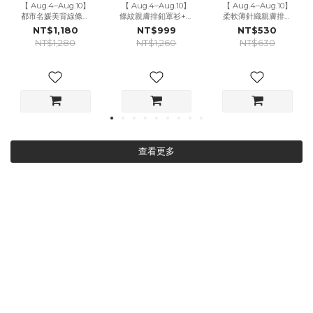
【 Aug.4–Aug.10】
【 Aug.4–Aug.10】
【 Aug.4–Aug.10】
都市名媛美背線條垂
條紋親膚排釦罩衫+好
柔軟薄針織親膚排扣
領上衣+貼腿喇叭褲
身材細肩螺紋抓皺短
罩衫-6色 (2件$1000)
NT$1,180
NT$999
NT$530
SET-3色 (附胸墊)
洋SET
NT$1,280
NT$1,260
NT$630
查看更多