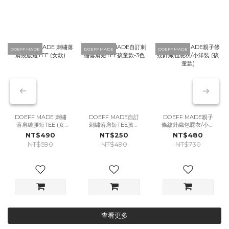
DOEFF MADE
DOEFF MADE
DOEFF MADE
DOEFF MADE 刺繡
DOEFF MADE自訂
DOEFF MADE親子
落肩繞腰短TEE (女
刺繡落肩短TEE孩童
條紋針織包屁衣/小洋
款)
款-3色
裝 (孩童款)
NT$490
NT$250
NT$480
NT$590
NT$490
NT$730
查看更多