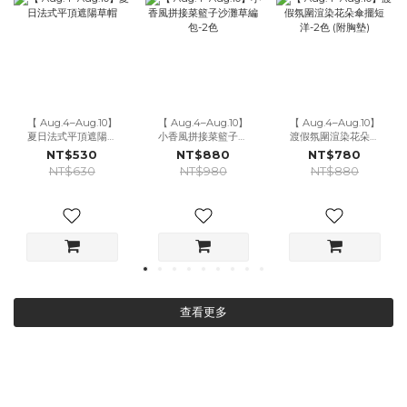
【 Aug.4–Aug.10】
【 Aug.4–Aug.10】
【 Aug.4–Aug.10】
夏日法式平頂遮陽草
小香風拼接菜籃子沙
渡假氛圍渲染花朵傘
帽
灘草編包-2色
擺短洋-2色 (附胸墊)
NT$530
NT$880
NT$780
NT$630
NT$980
NT$880
查看更多