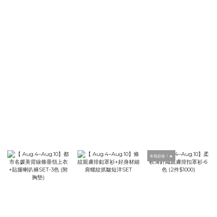
本期必收！🔥