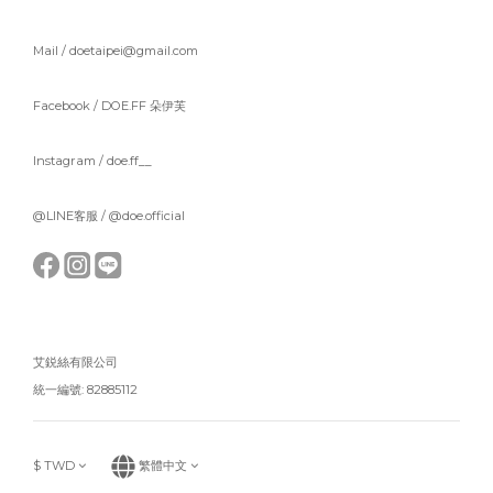
Mail / doetaipei@gmail.com
Facebook /
DOE.FF 朵伊芙
Instagram /
doe.ff__
@LINE客服 /
@doe.official
艾鋭絲有限公司
統一編號: 82885112
$
TWD
繁體中文