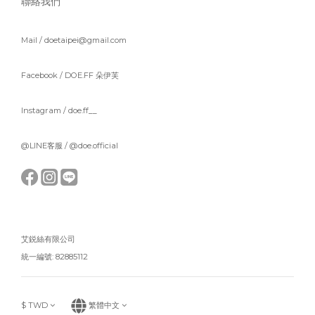
聯絡我們
Mail / doetaipei@gmail.com
Facebook /
DOE.FF 朵伊芙
Instagram /
doe.ff__
@LINE客服 /
@doe.official
艾鋭絲有限公司
統一編號: 82885112
$
TWD
繁體中文