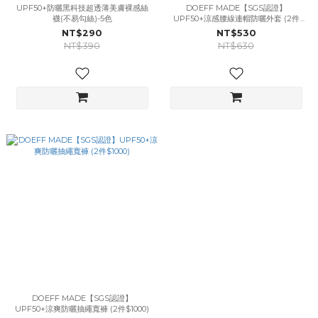
UPF50+防曬黑科技超透薄美膚裸感絲
DOEFF MADE【SGS認證】
襪(不易勾絲)-5色
UPF50+涼感腰線連帽防曬外套 (2件
$1000)
NT$290
NT$530
NT$390
NT$630
DOEFF MADE【SGS認證】
UPF50+涼爽防曬抽繩寬褲 (2件$1000)