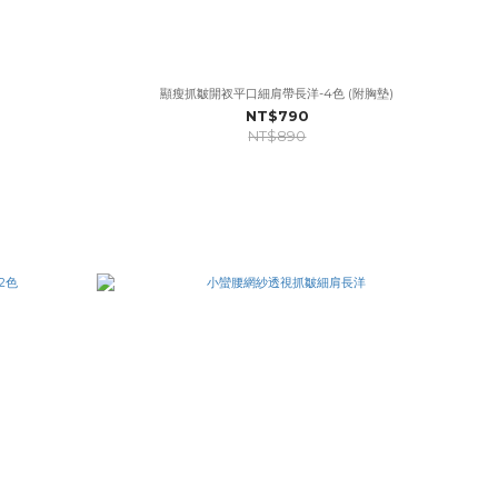
顯瘦抓皺開衩平口細肩帶長洋-4色 (附胸墊)
NT$790
NT$890