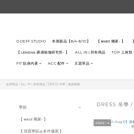
DOEFF STUDIO
本期新品【8/4-8/10】
【 ᴍᴀᴅᴇ 獨家- 】
【
【 ʟᴇɢɢɪɴɢ 裸感瑜珈研究所- 】
ALL IN | 所有商品
TOP 上身類
FIT 貼身內著
ACC 配件
主題單品
全部商品
/
ALL IN | 所有商品
/
DRESS 吊帶 / 連身裙褲
DRESS 吊帶 
季節
【 ᴍᴀᴅᴇ 獨家- 】
本期必收！🔥
【 現貨專區🧺多件優惠 】