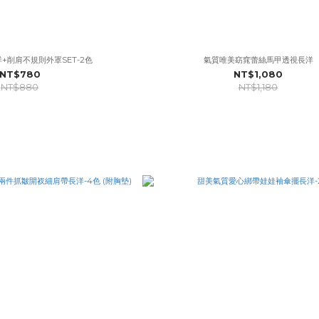
+削肩不規則外罩SET-2色
氣質唯美窈窕蕾絲馬甲透視長洋
NT$780
NT$1,080
NT$880
NT$1,180