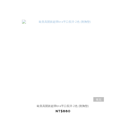
售完
歐美高開衩超彈bra平口長洋-2色 (附胸墊)
NT$880