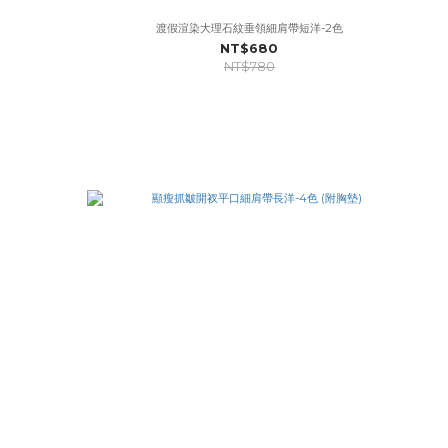
渡假渲染大理石紋垂領細肩帶短洋-2色
NT$680
NT$780