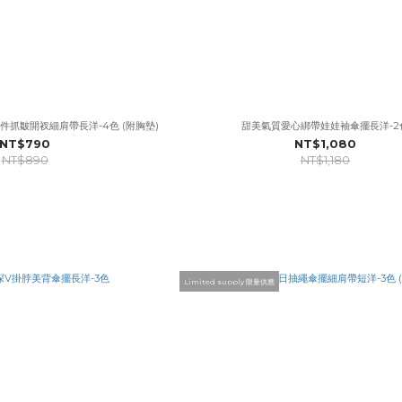
抓皺開衩細肩帶長洋-4色 (附胸墊)
甜美氣質愛心綁帶娃娃袖傘擺長洋-2
NT$790
NT$1,080
NT$890
NT$1,180
Limited supply 限量供應