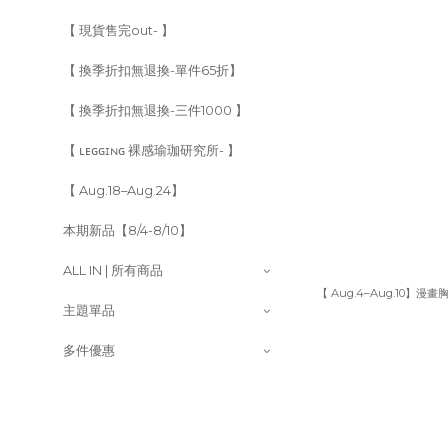
【 現貨售完out- 】
【 換季折扣無退換-單件65折】
【 換季折扣無退換-三件1000 】
【 ʟᴇɢɢɪɴɢ 裸感瑜珈研究所- 】
【 Aug.18–Aug.24】
本期新品【8/4-8/10】
ALL IN | 所有商品
【 Aug.4–Aug.10】
主題單品
多件優惠