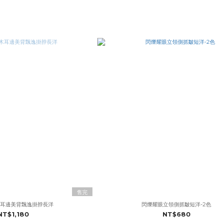
售完
木耳邊美背飄逸掛脖長洋
閃爍耀眼立領側抓皺短洋-2色
NT$1,180
NT$680