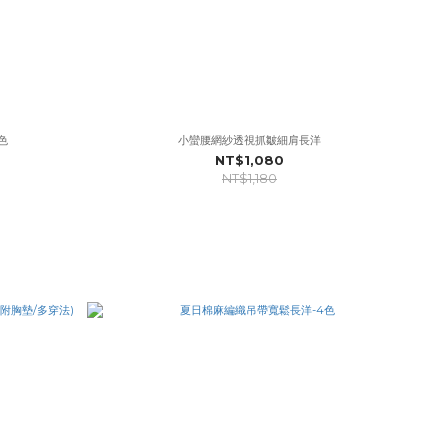
色
小蠻腰網紗透視抓皺細肩長洋
NT$1,080
NT$1,180