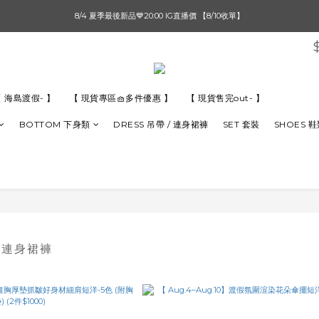
單筆滿$1000【先付款】 / 滿$2000【超取付款】 🚚免運費
8/4 夏季最後新品💙20:00 IG直播價 【8/10收單】
單筆滿$1000【先付款】 / 滿$2000【超取付款】 🚚免運費
 海島渡假- 】
【 現貨專區🧺多件優惠 】
【 現貨售完out- 】
BOTTOM 下身類
DRESS 吊帶 / 連身裙褲
SET 套裝
SHOES 
/ 連身裙褲