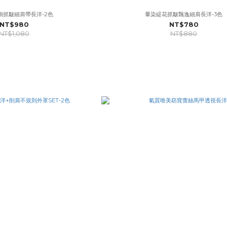
側抓皺細肩帶長洋-2色
暈染緹花抓皺飄逸細肩長洋-3色
NT$980
NT$780
NT$1,080
NT$880