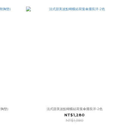
附胸墊)
法式甜美波點蝴蝶結荷葉傘擺長洋-2色
NT$1,280
NT$1,380