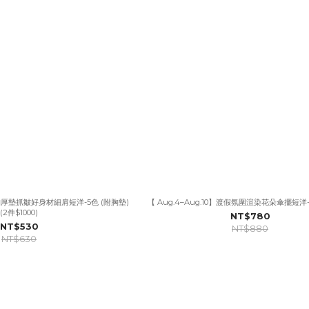
漫畫胸厚墊抓皺好身材細肩短洋-5色 (附胸墊)
【 Aug.4–Aug.10】渡假氛圍渲染花朵傘擺短洋-
(2件$1000)
NT$780
NT$530
NT$880
NT$630