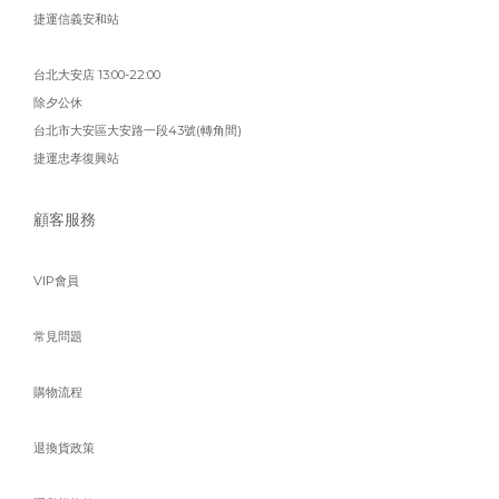
捷運信義安和站
台北大安店 13:00-22:00
除夕公休
台北市大安區大安路一段43號(轉角間)
捷運忠孝復興站
顧客服務
VIP會員
常見問題
購物流程
退換貨政策