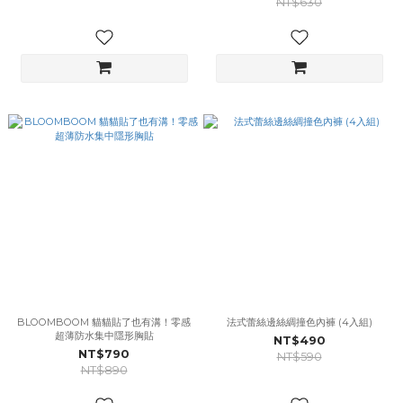
NT$630
BLOOMBOOM 貓貓貼了也有溝！零感
法式蕾絲邊絲綢撞色內褲 (4入組)
超薄防水集中隱形胸貼
NT$490
NT$790
NT$590
NT$890