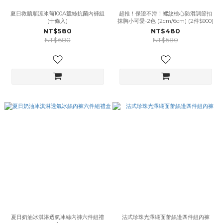
夏日救贖順涼冰葡100A蠶絲抗菌內褲組
超推！保證不滑！螺紋桃心防滑調節扣
(十條入)
抹胸小可愛-2色 (2cm/6cm) (2件$900)
NT$580
NT$480
NT$680
NT$580
夏日奶油冰淇淋透氣冰絲內褲六件組禮
法式珍珠光澤緞面蕾絲邊四件組內褲