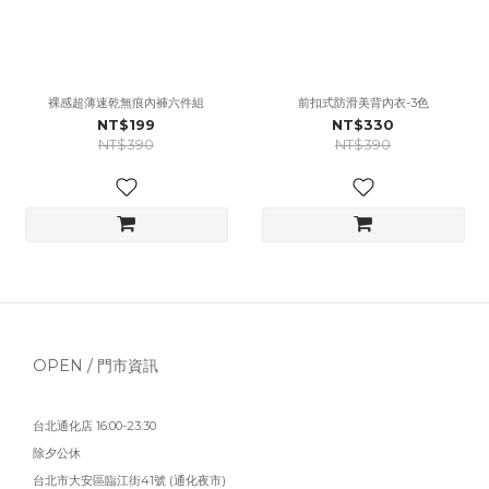
裸感超薄速乾無痕內褲六件組
前扣式防滑美背內衣-3色
NT$199
NT$330
NT$390
NT$390
OPEN / 門市資訊
台北通化店 16:00-23:30
除夕公休
台北市大安區臨江街41號 (通化夜市)