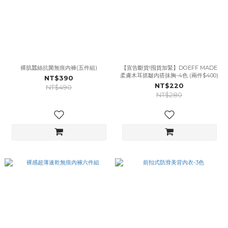
裸肌蠶絲抗菌無痕內褲(五件組)
【宣告斷貨!囤貨加緊】DOEFF MADE
柔膚木耳抓皺內搭抹胸-4色 (兩件$400)
NT$390
NT$220
NT$490
NT$280