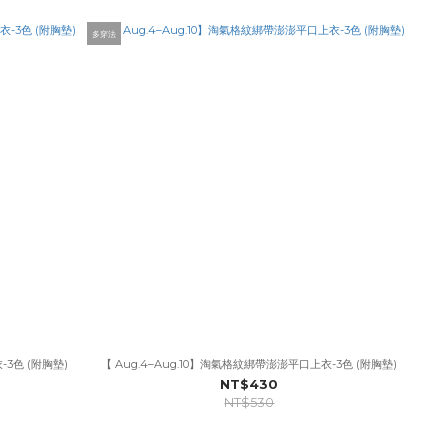
多穿法
-3色 (附胸墊)
【 Aug.4–Aug.10】淘氣格紋綁帶澎澎平口上衣-3色 (附胸墊)
NT$430
NT$530