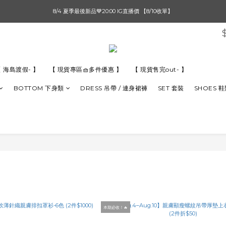
單筆滿$1000【先付款】 / 滿$2000【超取付款】 🚚免運費
單筆滿$1000【先付款】 / 滿$2000【超取付款】 🚚免運費
 海島渡假- 】
【 現貨專區🧺多件優惠 】
【 現貨售完out- 】
BOTTOM 下身類
DRESS 吊帶 / 連身裙褲
SET 套裝
SHOES 
本期必收！🔥