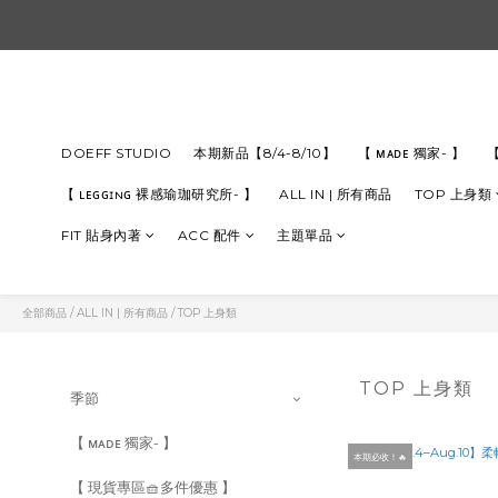
DOEFF STUDIO
本期新品【8/4-8/10】
【 ᴍᴀᴅᴇ 獨家- 】
【
【 ʟᴇɢɢɪɴɢ 裸感瑜珈研究所- 】
ALL IN | 所有商品
TOP 上身類
FIT 貼身內著
ACC 配件
主題單品
全部商品
/
ALL IN | 所有商品
/
TOP 上身類
TOP 上身類
季節
【 ᴍᴀᴅᴇ 獨家- 】
本期必收！🔥
【 現貨專區🧺多件優惠 】