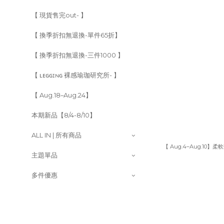
【 現貨售完out- 】
【 換季折扣無退換-單件65折】
【 換季折扣無退換-三件1000 】
【 ʟᴇɢɢɪɴɢ 裸感瑜珈研究所- 】
【 Aug.18–Aug.24】
本期新品【8/4-8/10】
ALL IN | 所有商品
【 Aug.4–Aug.10】
主題單品
多件優惠