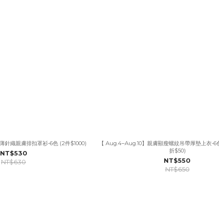
柔軟薄針織親膚排扣罩衫-6色 (2件$1000)
【 Aug.4–Aug.10】親膚顯瘦螺紋吊帶厚墊上衣-6色
折$50)
NT$530
NT$550
NT$630
NT$650