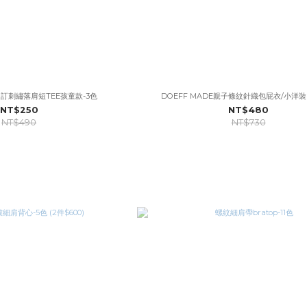
E自訂刺繡落肩短TEE孩童款-3色
DOEFF MADE親子條紋針織包屁衣/小洋裝 
NT$250
NT$480
NT$490
NT$730