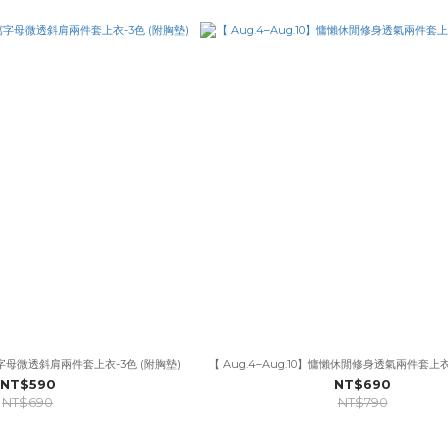
草寫字母微透斜肩兩件套上衣-3色 (附胸墊)
【 Aug.4–Aug.10】慵懶休閒修身透氣兩件套上衣
NT$590
NT$690
NT$690
NT$790