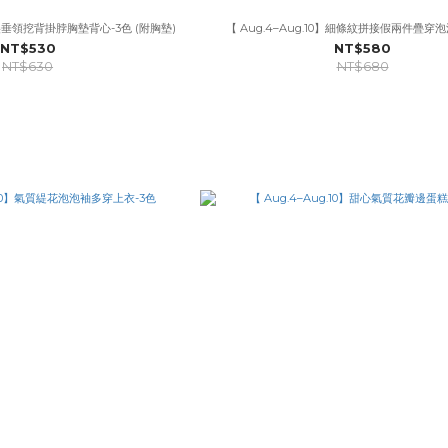
】歐美垂領挖背掛脖胸墊背心-3色 (附胸墊)
【 Aug.4–Aug.10】細條紋拼接假兩件疊穿
NT$530
NT$580
NT$630
NT$680