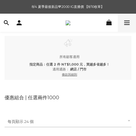
單筆滿$1000【先付款】 / 滿$2000【超取付款】 🚚免運費
8/4 夏季最後新品💙20:00 IG直播價 【8/10收單】
單筆滿$1000【先付款】 / 滿$2000【超取付款】 🚚免運費
所有顧客適用
指定商品：任選 2 件 NT$1,000 元，買越多省越多！
適用通路：
網店
/
門市
條款與細則
優惠組合 | 任選兩件1000
每頁顯示 24 個