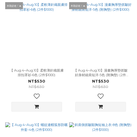
本期必收！🔥
本期必收！🔥
【 Aug.4–Aug.10】柔軟薄針織親膚
【 Aug.4–Aug.10】漫畫胸厚墊抓皺
排扣罩衫-6色 (2件$1000)
好身材細肩短洋-5色 (附胸墊) (2件
$1000)
NT$530
NT$530
NT$630
NT$630