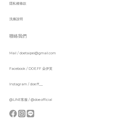
隱私權條款
洗滌說明
聯絡我們
Mail / doetaipei@gmail.com
Facebook /
DOE.FF 朵伊芙
Instagram /
doe.ff__
@LINE客服 /
@doe.official