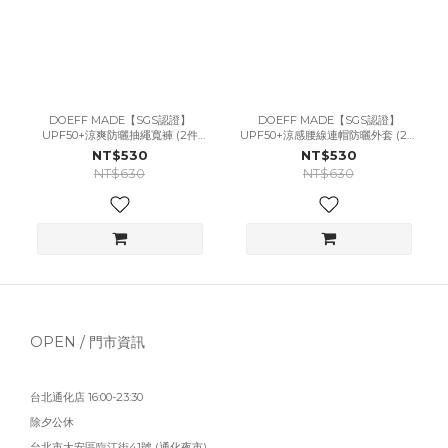
DOEFF MADE【SGS認證】
DOEFF MADE【SGS認證】
UPF50+涼爽防曬抽繩寬褲 (2件
UPF50+涼感腰線連帽防曬外套 (2件
$1000)
$1000)
NT$530
NT$530
NT$630
NT$630
OPEN / 門市資訊
台北通化店 16:00-23:30
除夕公休
台北市大安區臨江街41號 (通化夜市)