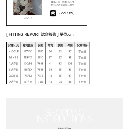
[ FITTING REPORT 試穿報告 ] 單位:cm
試穿人員
身高體重
胸圍
肩寬
腰圍
臀圍
試穿報告
NICOLE
157/40
65 D
36
62
87
不合適
RENEE
158/43
65 C
37
63
85
不合適
A試穿員
170/56
78 B
41
83
103
不合適
B試穿員
158/50
75 B
38
65
86
不合適
C試穿員
170/52
70 B
42
65
87
不合適
D試穿員
167/48
75E
42
75
89
不合適