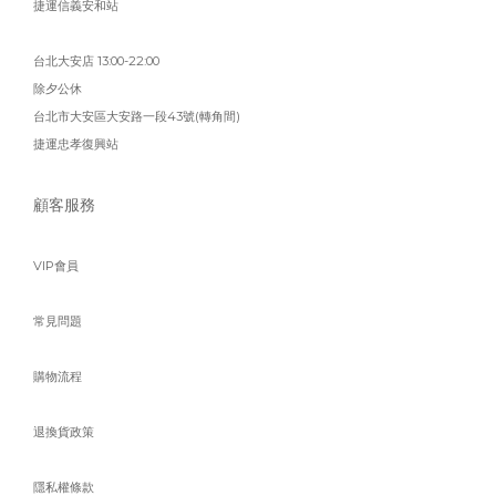
捷運信義安和站
台北大安店 13:00-22:00
除夕公休
台北市大安區大安路一段43號(轉角間)
捷運忠孝復興站
顧客服務
VIP會員
常見問題
購物流程
退換貨政策
隱私權條款