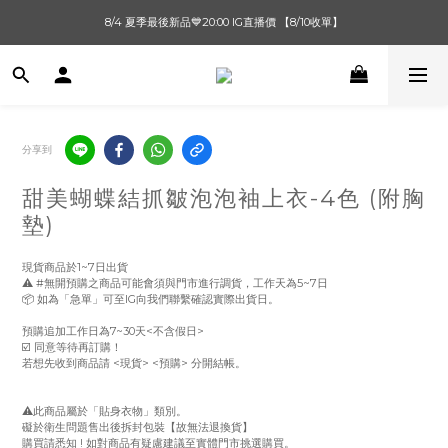
單筆滿$1000【先付款】 / 滿$2000【超取付款】 🚚免運費
8/4 夏季最後新品💙20:00 IG直播價 【8/10收單】
單筆滿$1000【先付款】 / 滿$2000【超取付款】 🚚免運費
分享到
甜美蝴蝶結抓皺泡泡袖上衣-4色 (附胸
墊)
現貨商品於1~7日出貨
⚠️ #無開預購之商品可能會須與門市進行調貨，工作天為5~7日
📦 如為「急單」可至IG向我們聯繫確認實際出貨日。
預購追加工作日為7~30天<不含假日> 
☑️ 同意等待再訂購！
若想先收到商品請 <現貨> <預購> 分開結帳。
⚠️此商品屬於「貼身衣物」類別。
礙於衛生問題售出後拆封包裝【故無法退換貨】
購買請悉知 ! 如對商品有疑慮建議至實體門市挑選購買。