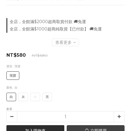
全店，全館滿$2000超商取貨付款 🚚免運
全店，全館滿$1000超商純取貨【已付款】 🚚免運
查看更多
NT$580
NT$680
貨況
: 現貨
現貨
顏色
: 白
白
灰
粉
黑
數量
加入購物車
立即購買