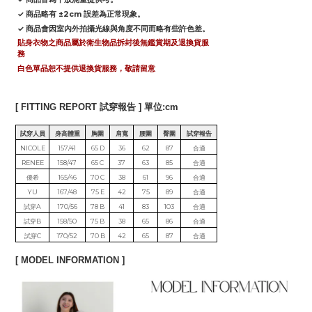
✓ 商品略有 ±2cm 誤差為正常現象。
✓ 商品會因室內外拍攝光線與角度不同而略有些許色差。
貼身衣物之商品屬於衛生物品拆封後無鑑賞期及退換貨服
務
白色單品恕不提供退換貨服務，敬請留意
[ FITTING REPORT 試穿報告 ] 單位:cm
試穿人員
身高體重
胸圍
肩寬
腰圍
臀圍
試穿報告
NICOLE
157/41
65 D
36
62
87
合適
RENEE
158/47
65 C
37
63
85
合適
優希
165/46
70 C
38
61
96
合適
YU
167/48
75 E
42
75
89
合適
試穿A
170/56
78 B
41
83
103
合適
試穿B
158/50
75 B
38
65
86
合適
試穿C
170/52
70 B
42
65
87
合適
[ MODEL INFORMATION ]