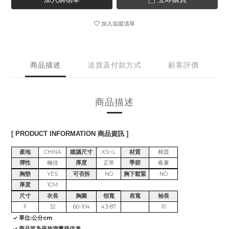
加入追蹤清單
商品描述
送貨及付款方式
顧客評價
商品描述
[ PRODUCT INFORMATION 商品資訊 ]
產地
CHINA
建議尺寸
XS~L
材質
棉質
彈性
極佳
厚度
正常
季節
春夏
胸墊
YES
可否拆
NO
胸下鬆緊
NO
厚度
1CM
尺寸
衣長
胸圍
領寬
肩寬
袖長
F
32
60-104
43-87
10
✓ 單位:公分cm
✓ 商品皆為平放測量提供考。