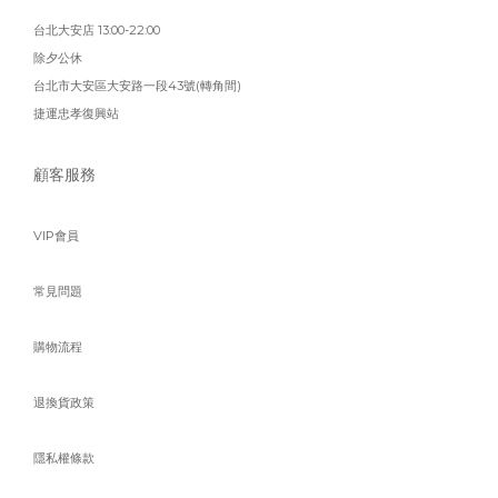
台北大安店 13:00-22:00
除夕公休
台北市大安區大安路一段43號(轉角間)
捷運忠孝復興站
顧客服務
VIP會員
常見問題
購物流程
退換貨政策
隱私權條款