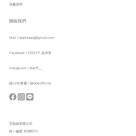
洗滌說明
聯絡我們
Mail / doetaipei@gmail.com
Facebook /
DOE.FF 朵伊芙
Instagram /
doe.ff__
@LINE客服 /
@doe.official
艾鋭絲有限公司
統一編號: 82885112