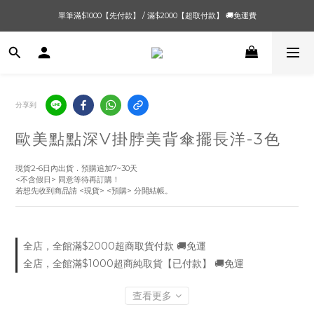
單筆滿$1000【先付款】 / 滿$2000【超取付款】 🚚免運費
單筆滿$1000【先付款】 / 滿$2000【超取付款】 🚚免運費
8/4 夏季最後新品💙20:00 IG直播價 【8/10收單】
單筆滿$1000【先付款】 / 滿$2000【超取付款】 🚚免運費
分享到
歐美點點深V掛脖美背傘擺長洋-3色
現貨2-6日內出貨．預購追加7~30天
<不含假日> 同意等待再訂購！
若想先收到商品請 <現貨> <預購> 分開結帳。
全店，全館滿$2000超商取貨付款 🚚免運
全店，全館滿$1000超商純取貨【已付款】 🚚免運
查看更多