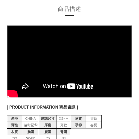
商品描述
[ PRODUCT INFORMATION 商品資訊 ]
產地
CHINA
建議尺寸
XS~M
材質
雪紡
彈性
後鬆緊帶
厚度
薄款
季節
春夏
衣長
胸圍
腰圍
臀圍
122
70-80
70
88