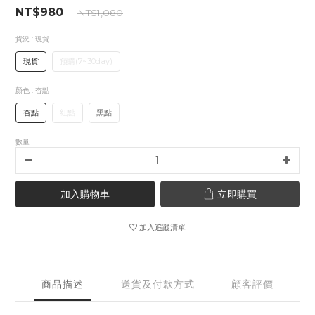
NT$980
NT$1,080
貨況
: 現貨
現貨
預購(7~30day)
顏色
: 杏點
杏點
紅點
黑點
數量
加入購物車
立即購買
加入追蹤清單
商品描述
送貨及付款方式
顧客評價