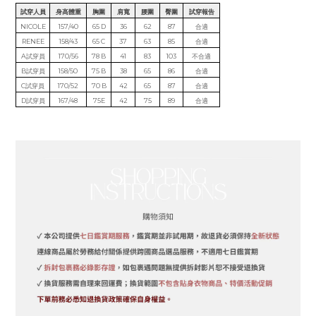
試穿人員
身高體重
胸圍
肩寬
腰圍
臀圍
試穿報告
NICOLE
157/40
65 D
36
62
87
合適
RENEE
158/43
65 C
37
63
85
合適
A試穿員
170/56
78 B
41
83
103
不合適
B試穿員
158/50
75 B
38
65
86
合適
C試穿員
170/52
70 B
42
65
87
合適
D試穿員
167/48
75E
42
75
89
合適