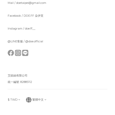
Mail / doetaipei@gmail.com
Facebook /
DOE.FF 朵伊芙
Instagram /
doe.ff__
@LINE客服 /
@doe.official
艾鋭絲有限公司
統一編號: 82885112
$
TWD
繁體中文