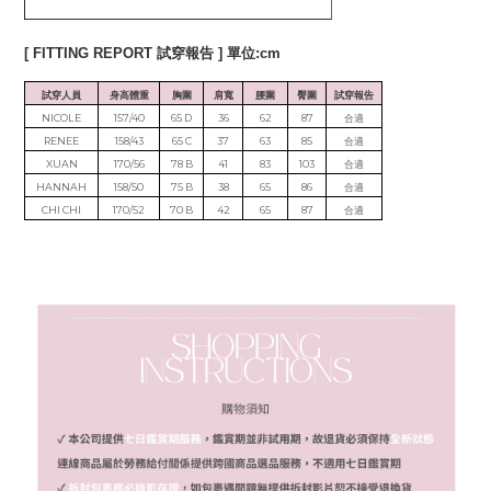
[ FITTING REPORT 試穿報告 ] 單位:cm
試穿人員
身高體重
胸圍
肩寬
腰圍
臀圍
試穿報告
NICOLE
157/40
65 D
36
62
87
合適
RENEE
158/43
65 C
37
63
85
合適
XUAN
170/56
78 B
41
83
103
合適
HANNAH
158/50
75 B
38
65
86
合適
CHI CHI
170/52
70 B
42
65
87
合適