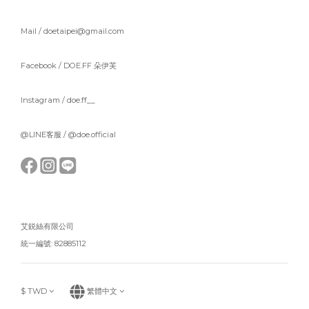
Mail / doetaipei@gmail.com
Facebook /
DOE.FF 朵伊芙
Instagram /
doe.ff__
@LINE客服 /
@doe.official
艾鋭絲有限公司
統一編號: 82885112
$
TWD
繁體中文