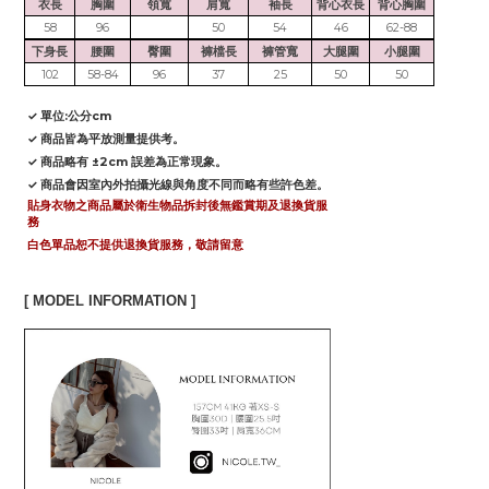
衣長
胸圍
領寬
肩寬
袖長
背心衣長
背心胸圍
58
96
50
54
46
62-88
下身長
腰圍
臀圍
褲檔長
褲管寬
大腿圍
小腿圍
102
58-84
96
37
25
50
50
✓ 單位:公分cm
✓ 商品皆為平放測量提供考。
✓ 商品略有 ±2cm 誤差為正常現象。
✓ 商品會因室內外拍攝光線與角度不同而略有些許色差。
貼身衣物之商品屬於衛生物品拆封後無鑑賞期及退換貨服
務
白色單品恕不提供退換貨服務，敬請留意
[ MODEL INFORMATION ]