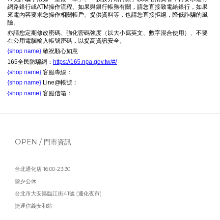
網路銀行或ATM操作流程。如果與銀行帳務有關，請您直接致電給銀行，如果
來電內容要求您操作相關帳戶、提供資料等，也請您直接拒絕，降低詐騙的風
險。
亦請您定期修改密碼、強化密碼強度（以大小寫英文、數字混合使用）、不要
在公用電腦輸入帳號密碼，以提高資訊安全。
{shop name}
敬祝順心如意
165全民防騙網：
https://165.npa.gov.tw/#/
{shop name}
客服專線：
{shop name}
Line@帳號：
{shop name}
客服信箱：
OPEN / 門市資訊
台北通化店 16:00-23:30
除夕公休
台北市大安區臨江街41號 (通化夜市)
捷運信義安和站