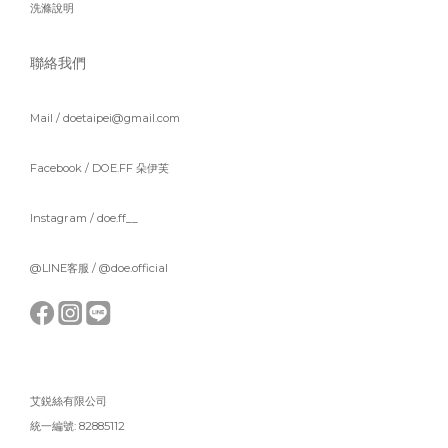
洗滌說明
聯絡我們
Mail / doetaipei@gmail.com
Facebook /
DOE.FF 朵伊芙
Instagram /
doe.ff__
@LINE客服 /
@doe.official
艾鋭絲有限公司
統一編號: 82885112