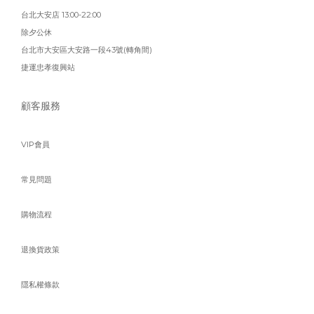
台北大安店 13:00-22:00
除夕公休
台北市大安區大安路一段43號(轉角間)
捷運忠孝復興站
顧客服務
VIP會員
常見問題
購物流程
退換貨政策
隱私權條款