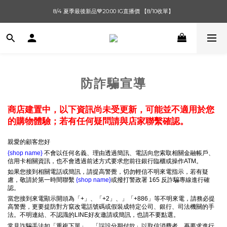
單筆滿$1000【先付款】 / 滿$2000【超取付款】 🚚免運費
8/4 夏季最後新品💙20:00 IG直播價 【8/10收單】
單筆滿$1000【先付款】 / 滿$2000【超取付款】 🚚免運費
防詐騙宣導
商店建置中，以下資訊尚未受更新，可能並不適用於您
的購物體驗；若有任何疑問請與店家聯繫確認。
親愛的顧客您好
{shop name}
不會以任何名義、理由透過簡訊、電話向您索取相關金融帳戶、
信用卡相關資訊，也不會透過前述方式要求您前往銀行臨櫃或操作ATM。
如果您接到相關電話或簡訊，請提高警覺，切勿輕信不明來電指示，若有疑
慮，敬請於第一時間聯繫
{shop name}
或撥打警政署 165 反詐騙專線進行確
認。
當您接到來電顯示開頭為「+」、「+2」、」「+886」等不明來電，請務必提
高警覺，更要提防對方竄改電話號碼或假裝成特定公司、銀行、司法機關的手
法。不明連結、不認識的LINE好友邀請或簡訊，也請不要點選。
常見詐騙手法如「重複下單」、「誤設分期付款」以取信消費者，再要求進行