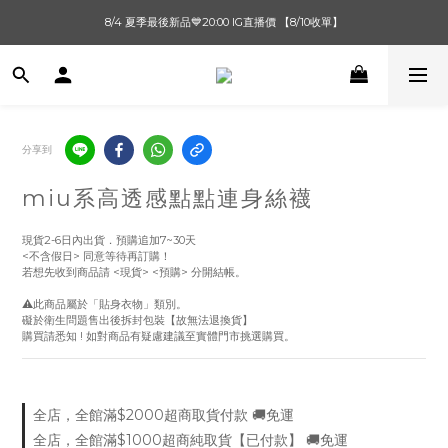
單筆滿$1000【先付款】 / 滿$2000【超取付款】 🚚免運費
8/4 夏季最後新品💙20:00 IG直播價 【8/10收單】
單筆滿$1000【先付款】 / 滿$2000【超取付款】 🚚免運費
分享到
miu系高透感點點連身絲襪
現貨2-6日內出貨．預購追加7~30天
<不含假日> 同意等待再訂購！
若想先收到商品請 <現貨> <預購> 分開結帳。
⚠️此商品屬於「貼身衣物」類別。
礙於衛生問題售出後拆封包裝【故無法退換貨】
購買請悉知 ! 如對商品有疑慮建議至實體門市挑選購買。
全店，全館滿$2000超商取貨付款 🚚免運
全店，全館滿$1000超商純取貨【已付款】 🚚免運