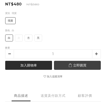
NT$480
NT$580
貨況
: 現貨
現貨
顏色
: 白
白
灰
杏
黑
數量
加入購物車
立即購買
加入追蹤清單
商品描述
送貨及付款方式
顧客評價