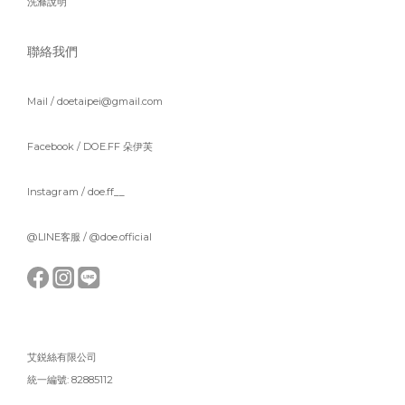
洗滌說明
聯絡我們
Mail / doetaipei@gmail.com
Facebook /
DOE.FF 朵伊芙
Instagram /
doe.ff__
@LINE客服 /
@doe.official
艾鋭絲有限公司
統一編號: 82885112