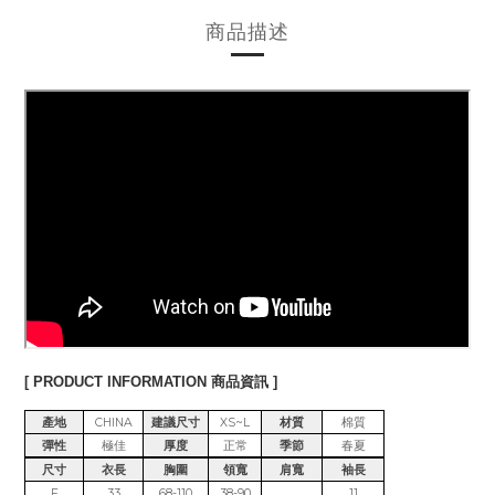
商品描述
[ PRODUCT INFORMATION 商品資訊 ]
產地
CHINA
建議尺寸
XS~L
材質
棉質
彈性
極佳
厚度
正常
季節
春夏
尺寸
衣長
胸圍
領寬
肩寬
袖長
F
33
68-110
38-90
11