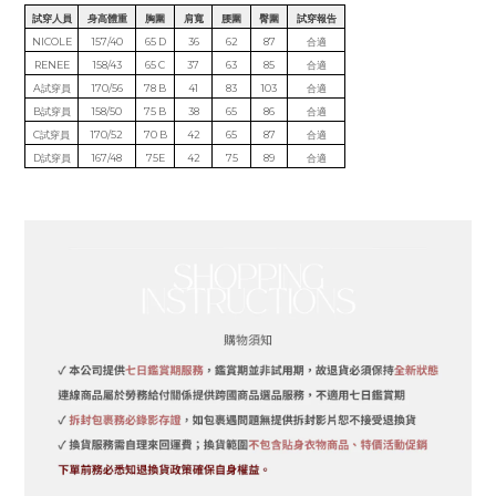
試穿人員
身高體重
胸圍
肩寬
腰圍
臀圍
試穿報告
NICOLE
157/40
65 D
36
62
87
合適
RENEE
158/43
65 C
37
63
85
合適
A試穿員
170/56
78 B
41
83
103
合適
B試穿員
158/50
75 B
38
65
86
合適
C試穿員
170/52
70 B
42
65
87
合適
D試穿員
167/48
75E
42
75
89
合適