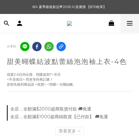
單筆滿$1000【先付款】 / 滿$2000【超取付款】 🚚免運費
8/4 夏季最後新品💙20:00 IG直播價 【8/10收單】
單筆滿$1000【先付款】 / 滿$2000【超取付款】 🚚免運費
分享到
甜美蝴蝶結波點蕾絲泡泡袖上衣-4色
現貨2-6日內出貨．預購追加7~30天
<不含假日> 同意等待再訂購！
若想先收到商品請 <現貨> <預購> 分開結帳。
全店，全館滿$2000超商取貨付款 🚚免運
全店，全館滿$1000超商純取貨【已付款】 🚚免運
查看更多