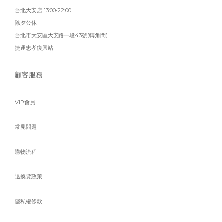
台北大安店 13:00-22:00
除夕公休
台北市大安區大安路一段43號(轉角間)
捷運忠孝復興站
顧客服務
VIP會員
常見問題
購物流程
退換貨政策
隱私權條款