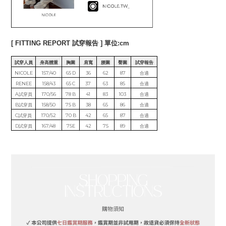
[ FITTING REPORT 試穿報告 ] 單位:cm
試穿人員
身高體重
胸圍
肩寬
腰圍
臀圍
試穿報告
NICOLE
157/40
65 D
36
62
87
合適
RENEE
158/43
65 C
37
63
85
合適
A試穿員
170/56
78 B
41
83
103
合適
B試穿員
158/50
75 B
38
65
86
合適
C試穿員
170/52
70 B
42
65
87
合適
D試穿員
167/48
75E
42
75
89
合適