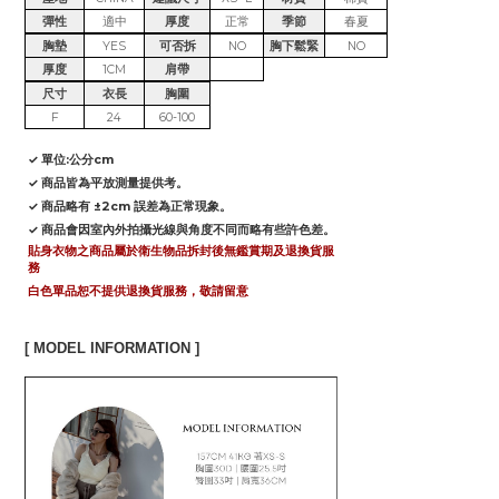
彈性
適中
厚度
正常
季節
春夏
胸墊
YES
可否拆
NO
胸下鬆緊
NO
厚度
1CM
肩帶
尺寸
衣長
胸圍
F
24
60-100
✓ 單位:公分cm
✓ 商品皆為平放測量提供考。
✓ 商品略有 ±2cm 誤差為正常現象。
✓ 商品會因室內外拍攝光線與角度不同而略有些許色差。
貼身衣物之商品屬於衛生物品拆封後無鑑賞期及退換貨服
務
白色單品恕不提供退換貨服務，敬請留意
[ MODEL INFORMATION ]