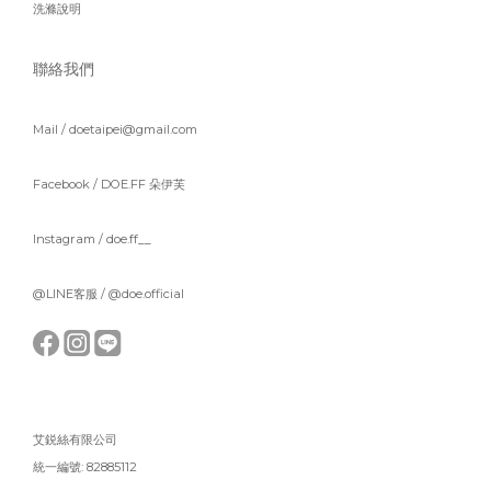
洗滌說明
聯絡我們
Mail / doetaipei@gmail.com
Facebook /
DOE.FF 朵伊芙
Instagram /
doe.ff__
@LINE客服 /
@doe.official
艾鋭絲有限公司
統一編號: 82885112