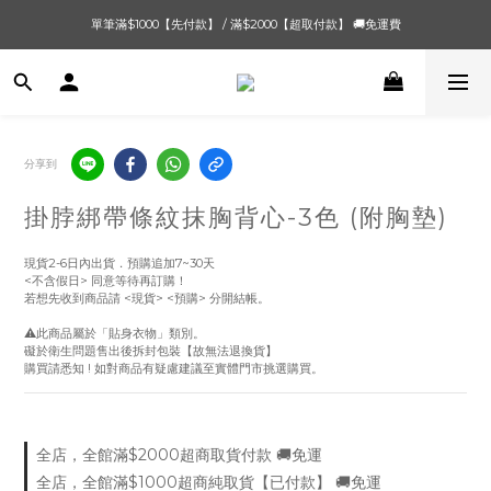
單筆滿$1000【先付款】 / 滿$2000【超取付款】 🚚免運費
單筆滿$1000【先付款】 / 滿$2000【超取付款】 🚚免運費
8/4 夏季最後新品💙20:00 IG直播價 【8/10收單】
單筆滿$1000【先付款】 / 滿$2000【超取付款】 🚚免運費
分享到
掛脖綁帶條紋抹胸背心-3色 (附胸墊)
現貨2-6日內出貨．預購追加7~30天
<不含假日> 同意等待再訂購！
若想先收到商品請 <現貨> <預購> 分開結帳。
⚠️此商品屬於「貼身衣物」類別。
礙於衛生問題售出後拆封包裝【故無法退換貨】
購買請悉知 ! 如對商品有疑慮建議至實體門市挑選購買。
全店，全館滿$2000超商取貨付款 🚚免運
全店，全館滿$1000超商純取貨【已付款】 🚚免運