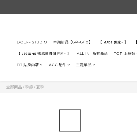
DOEFF STUDIO
本期新品【8/4-8/10】
【 ᴍᴀᴅᴇ 獨家- 】
【
【 ʟᴇɢɢɪɴɢ 裸感瑜珈研究所- 】
ALL IN | 所有商品
TOP 上身類
FIT 貼身內著
ACC 配件
主題單品
全部商品
/
季節
/
夏季