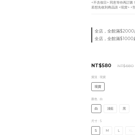
<不含假日> 同意等待再訂購
若想先收到商品請 <現貨> <
全店，全館滿$2000
全店，全館滿$1000
NT$580
NT$680
貨況
: 現貨
現貨
顏色
: 白
白
淺藍
黑
尺寸
: S
S
M
L
XL