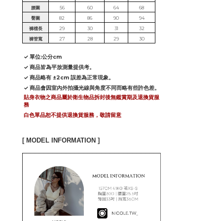
腰圍
56
60
64
68
臀圍
82
86
90
94
褲檔長
29
30
31
32
褲管寬
27
28
29
30
✓ 單位:公分cm
✓ 商品皆為平放測量提供考。
✓ 商品略有 ±2cm 誤差為正常現象。
✓ 商品會因室內外拍攝光線與角度不同而略有些許色差。
貼身衣物之商品屬於衛生物品拆封後無鑑賞期及退換貨服
務
白色單品恕不提供退換貨服務，敬請留意
[ MODEL INFORMATION ]