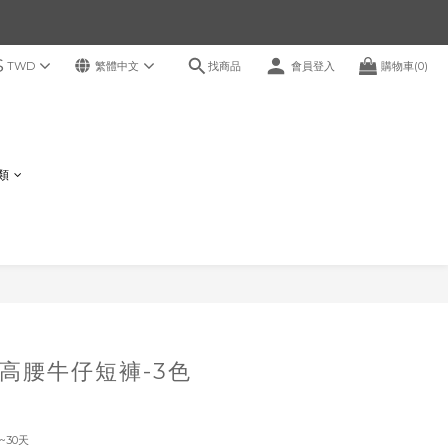
$
找商品
TWD
繁體中文
會員登入
購物車(0)
鞋類
立即購買
高腰牛仔短褲-3色
~30天