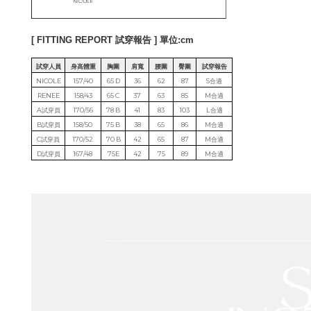
[ FITTING REPORT 試穿報告 ] 單位:cm
試穿人員
身高體重
胸圍
肩寬
腰圍
臀圍
試穿報告
NICOLE
157/40
65 D
36
62
87
S合適
RENEE
158/43
65 C
37
63
85
M合適
A試穿員
170/56
78 B
41
83
103
L合適
B試穿員
158/50
75 B
38
65
86
M合適
C試穿員
170/52
70 B
42
65
87
M合適
D試穿員
167/48
75E
42
75
89
M合適