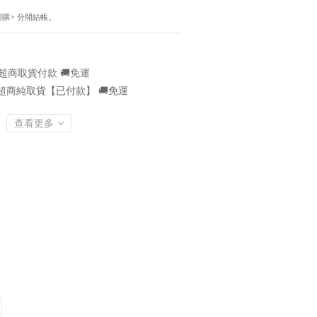
！
預購> 分開結帳。
超商取貨付款 🚚免運
超商純取貨【已付款】 🚚免運
查看更多