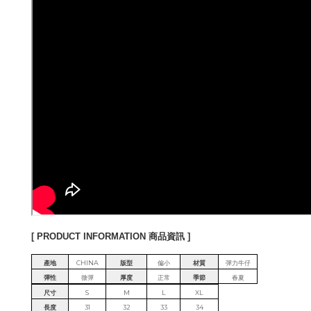
[ PRODUCT INFORMATION 商品資訊 ]
產地
CHINA
版型
偏小
材質
彈力牛仔
彈性
微彈
厚度
正常
季節
春夏
尺寸
S
M
L
XL
長度
31
32
33
34