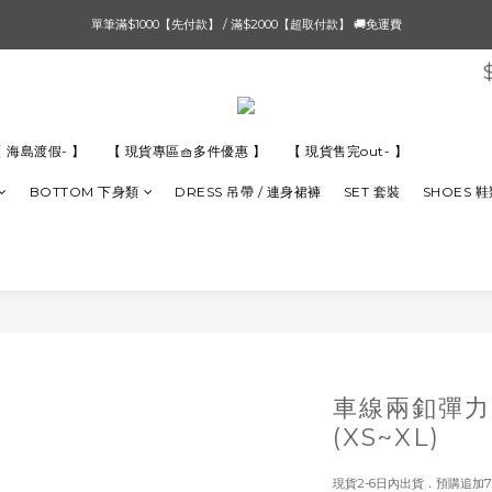
單筆滿$1000【先付款】 / 滿$2000【超取付款】 🚚免運費
單筆滿$1000【先付款】 / 滿$2000【超取付款】 🚚免運費
8/4 夏季最後新品💙20:00 IG直播價 【8/10收單】
單筆滿$1000【先付款】 / 滿$2000【超取付款】 🚚免運費
 海島渡假- 】
【 現貨專區🧺多件優惠 】
【 現貨售完out- 】
BOTTOM 下身類
DRESS 吊帶 / 連身裙褲
SET 套裝
SHOES 
車線兩釦彈力
(XS~XL)
現貨2-6日內出貨．預購追加7