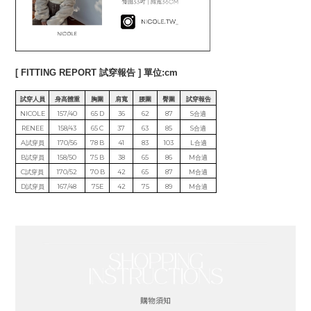
[ FITTING REPORT 試穿報告 ] 單位:cm
試穿人員
身高體重
胸圍
肩寬
腰圍
臀圍
試穿報告
NICOLE
157/40
65 D
36
62
87
S合適
RENEE
158/43
65 C
37
63
85
S合適
A試穿員
170/56
78 B
41
83
103
L合適
B試穿員
158/50
75 B
38
65
86
M合適
C試穿員
170/52
70 B
42
65
87
M合適
D試穿員
167/48
75E
42
75
89
M合適