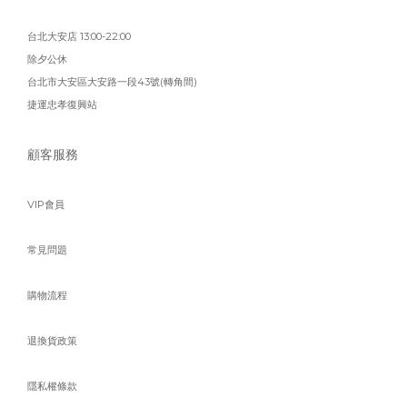
台北大安店 13:00-22:00
除夕公休
台北市大安區大安路一段43號(轉角間)
捷運忠孝復興站
顧客服務
VIP會員
常見問題
購物流程
退換貨政策
隱私權條款