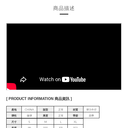
商品描述
[ PRODUCT INFORMATION 商品資訊 ]
產地
CHINA
版型
正常
材質
彈力牛仔
彈性
微彈
厚度
正常
季節
四季
尺寸
S
M
L
XL
長度
99
100
101
102