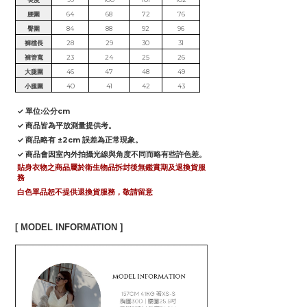
腰圍
64
68
72
76
臀圍
84
88
92
96
褲檔長
28
29
30
31
褲管寬
23
24
25
26
大腿圍
46
47
48
49
小腿圍
40
41
42
43
✓ 單位:公分cm
✓ 商品皆為平放測量提供考。
✓ 商品略有 ±2cm 誤差為正常現象。
✓ 商品會因室內外拍攝光線與角度不同而略有些許色差。
貼身衣物之商品屬於衛生物品拆封後無鑑賞期及退換貨服
務
白色單品恕不提供退換貨服務，敬請留意
[ MODEL INFORMATION ]