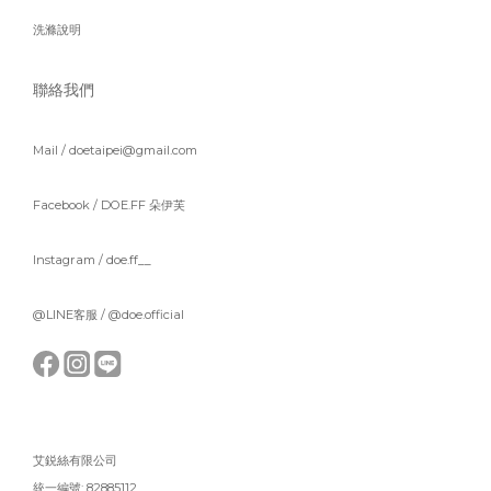
洗滌說明
聯絡我們
Mail / doetaipei@gmail.com
Facebook /
DOE.FF 朵伊芙
Instagram /
doe.ff__
@LINE客服 /
@doe.official
艾鋭絲有限公司
統一編號: 82885112