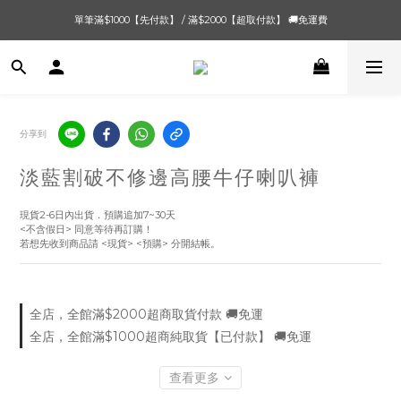
單筆滿$1000【先付款】 / 滿$2000【超取付款】 🚚免運費
單筆滿$1000【先付款】 / 滿$2000【超取付款】 🚚免運費
8/4 夏季最後新品💙20:00 IG直播價 【8/10收單】
單筆滿$1000【先付款】 / 滿$2000【超取付款】 🚚免運費
分享到
淡藍割破不修邊高腰牛仔喇叭褲
現貨2-6日內出貨．預購追加7~30天
<不含假日> 同意等待再訂購！
若想先收到商品請 <現貨> <預購> 分開結帳。
全店，全館滿$2000超商取貨付款 🚚免運
全店，全館滿$1000超商純取貨【已付款】 🚚免運
查看更多