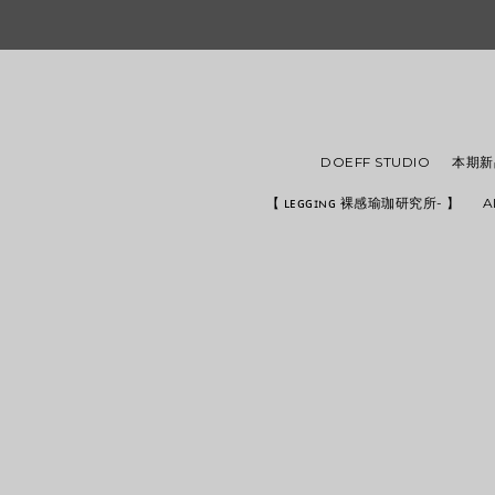
DOEFF STUDIO
本期新品
【 ʟᴇɢɢɪɴɢ 裸感瑜珈研究所- 】
A