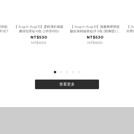
親膚排釦
【 Aug.4–Aug.10】柔軟薄針織親
【 Aug.4–Aug.10】漫畫胸厚墊抓
【 A
SET
膚排扣罩衫-6色 (2件$1000)
皺好身材細肩短洋-5色 (附胸墊) (2
吊帶厚
件$1000)
NT$530
NT$530
NT$630
NT$630
查看更多