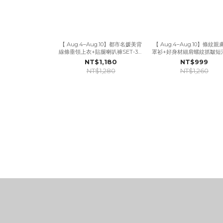
【 Aug.4–Aug.10】都市名媛美背
【 Aug.4–Aug.10】條紋
線條垂領上衣+貼腿喇叭褲SET-3色
罩衫+好身材細肩螺紋抓皺短洋
(附胸墊)
NT$1,180
NT$999
NT$1,280
NT$1,260