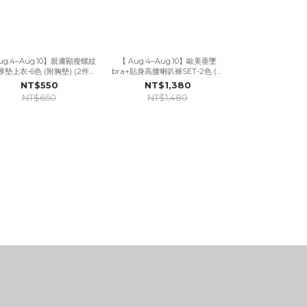
ug.4–Aug.10】親膚顯瘦螺紋
【 Aug.4–Aug.10】歐美垂墜
【 Aug.4–Aug.
墊上衣-6色 (附胸墊) (2件折
bra+貼身高腰喇叭褲SET-2色 (附
長腿牛仔
$50)
胸墊)
NT$550
NT$1,380
NT$1,
NT$650
NT$1,480
NT$1,5