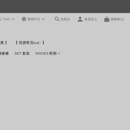
$
找商品
TWD
繁體中文
會員登入
購物車(0)
惠 】
【 現貨售完out- 】
連身裙褲
SET 套裝
SHOES 鞋類