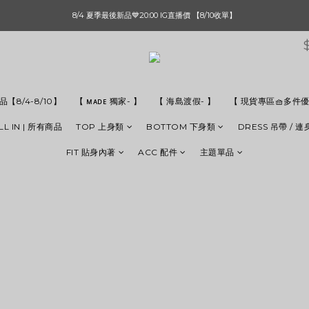
單筆滿$1000【先付款】 / 滿$2000【超取付款】 🚚免運費
8/4 夏季最後新品💙20:00 IG直播價 【8/10收單】
單筆滿$1000【先付款】 / 滿$2000【超取付款】 🚚免運費
【8/4-8/10】
【 ᴍᴀᴅᴇ 獨家- 】
【 海島渡假- 】
【 現貨專區🧺多件優
LL IN | 所有商品
TOP 上身類
BOTTOM 下身類
DRESS 吊帶 / 
FIT 貼身內著
ACC 配件
主題單品