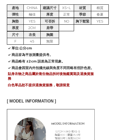
產地
CHINA
建議尺寸
XS~L
材質
棉質
彈性
極佳
厚度
正常
季節
春夏
胸墊
YES
可否拆
NO
胸下鬆緊
YES
厚度
2CM
肩帶
尺寸
衣長
胸圍
F
45
無限
✓ 單位:公分cm
✓ 商品皆為平放測量提供考。
✓ 商品略有 ±2cm 誤差為正常現象。
✓ 商品會因室內外拍攝光線與角度不同而略有些許色差。
貼身衣物之商品屬於衛生物品拆封後無鑑賞期及退換貨服
務
白色單品恕不提供退換貨服務，敬請留意
[ MODEL INFORMATION ]