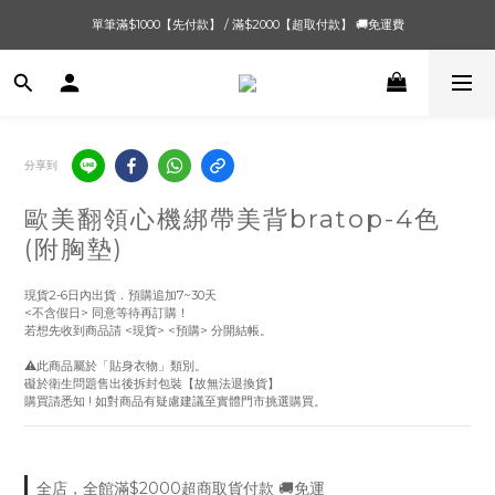
單筆滿$1000【先付款】 / 滿$2000【超取付款】 🚚免運費
單筆滿$1000【先付款】 / 滿$2000【超取付款】 🚚免運費
8/4 夏季最後新品💙20:00 IG直播價 【8/10收單】
單筆滿$1000【先付款】 / 滿$2000【超取付款】 🚚免運費
分享到
歐美翻領心機綁帶美背bratop-4色
(附胸墊)
現貨2-6日內出貨．預購追加7~30天
<不含假日> 同意等待再訂購！
若想先收到商品請 <現貨> <預購> 分開結帳。
⚠️此商品屬於「貼身衣物」類別。
礙於衛生問題售出後拆封包裝【故無法退換貨】
購買請悉知 ! 如對商品有疑慮建議至實體門市挑選購買。
全店，全館滿$2000超商取貨付款 🚚免運