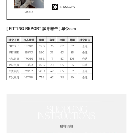
[ FITTING REPORT 試穿報告 ] 單位:cm
試穿人員
身高體重
胸圍
肩寬
腰圍
臀圍
試穿報告
NICOLE
157/40
65 D
36
62
87
合適
RENEE
158/43
65 C
37
63
85
合適
A試穿員
170/56
78 B
41
83
103
合適
B試穿員
158/50
75 B
38
65
86
合適
C試穿員
170/52
70 B
42
65
87
合適
D試穿員
167/48
75E
42
75
89
合適