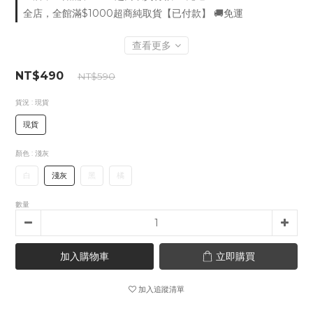
全店，全館滿$1000超商純取貨【已付款】 🚚免運
查看更多
NT$490
NT$590
貨況
: 現貨
現貨
顏色
: 淺灰
白
淺灰
黑
橘
數量
加入購物車
立即購買
加入追蹤清單