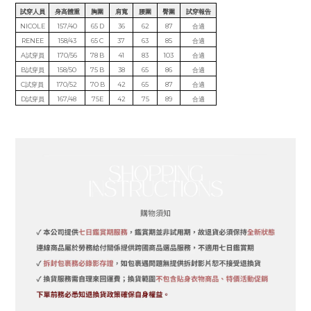
試穿人員
身高體重
胸圍
肩寬
腰圍
臀圍
試穿報告
NICOLE
157/40
65 D
36
62
87
合適
RENEE
158/43
65 C
37
63
85
合適
A試穿員
170/56
78 B
41
83
103
合適
B試穿員
158/50
75 B
38
65
86
合適
C試穿員
170/52
70 B
42
65
87
合適
D試穿員
167/48
75E
42
75
89
合適