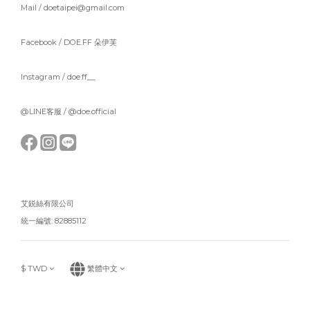
Mail / doetaipei@gmail.com
Facebook /
DOE.FF 朵伊芙
Instagram /
doe.ff__
@LINE客服 /
@doe.official
艾鋭絲有限公司
統一編號: 82885112
$
TWD
繁體中文