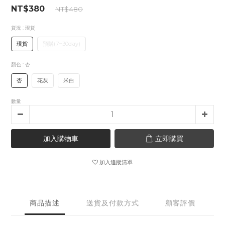
NT$380
NT$480
貨況
: 現貨
現貨
預購(7~30day)
顏色
: 杏
杏
花灰
米白
數量
加入購物車
立即購買
加入追蹤清單
商品描述
送貨及付款方式
顧客評價