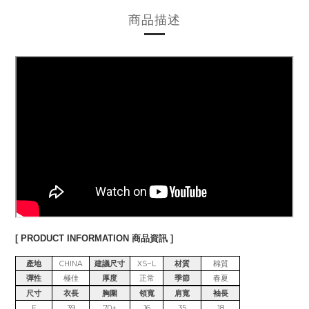
商品描述
[ PRODUCT INFORMATION 商品資訊 ]
產地
CHINA
建議尺寸
XS~L
材質
棉質
彈性
極佳
厚度
正常
季節
春夏
尺寸
衣長
胸圍
領寬
肩寬
袖長
F
39
70+
16
35
18