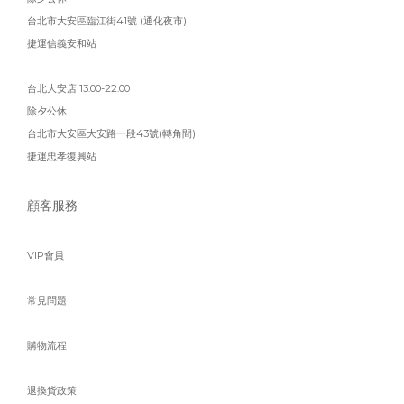
台北市大安區臨江街41號 (通化夜市)
捷運信義安和站
台北大安店 13:00-22:00
除夕公休
台北市大安區大安路一段43號(轉角間)
捷運忠孝復興站
顧客服務
VIP會員
常見問題
購物流程
退換貨政策