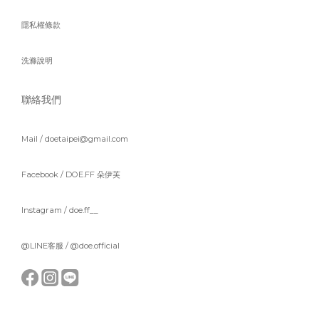
隱私權條款
洗滌說明
聯絡我們
Mail / doetaipei@gmail.com
Facebook /
DOE.FF 朵伊芙
Instagram /
doe.ff__
@LINE客服 /
@doe.official