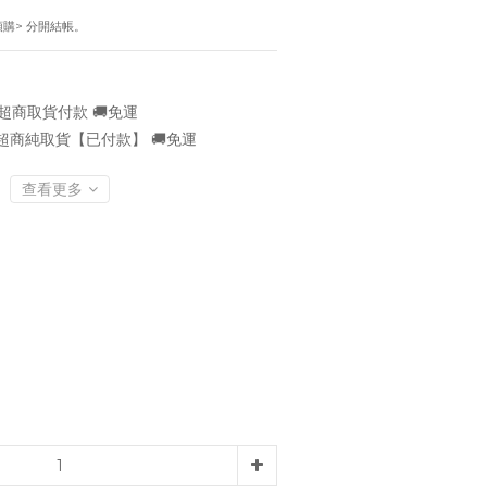
！
預購> 分開結帳。
超商取貨付款 🚚免運
超商純取貨【已付款】 🚚免運
查看更多