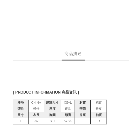
商品描述
[ PRODUCT INFORMATION 商品資訊 ]
產地
CHINA
建議尺寸
XS~L
材質
棉質
彈性
極佳
厚度
正常
季節
春夏
尺寸
衣長
胸圍
領寬
肩寬
袖長
F
34
56+
34-75
9