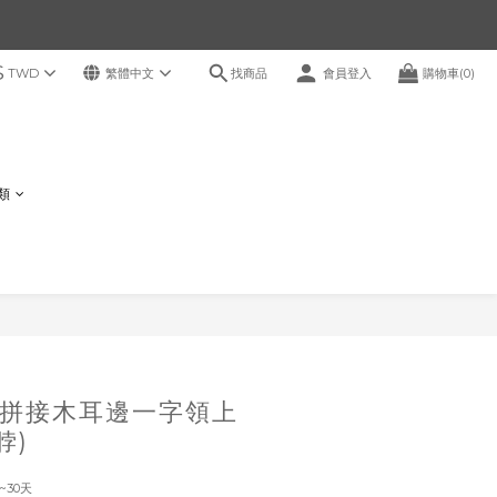
$
找商品
TWD
繁體中文
會員登入
購物車(0)
鞋類
立即購買
拼接木耳邊一字領上
脖)
~30天