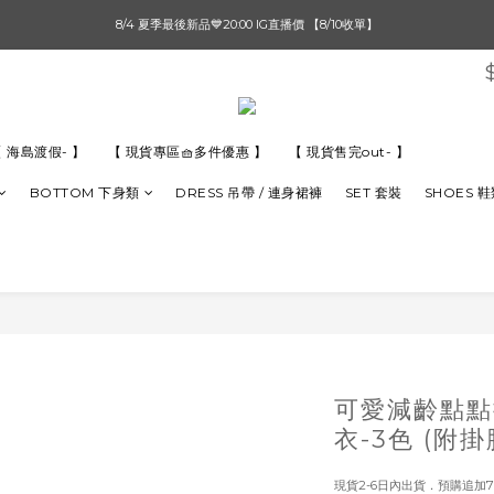
單筆滿$1000【先付款】 / 滿$2000【超取付款】 🚚免運費
8/4 夏季最後新品💙20:00 IG直播價 【8/10收單】
單筆滿$1000【先付款】 / 滿$2000【超取付款】 🚚免運費
 海島渡假- 】
【 現貨專區🧺多件優惠 】
【 現貨售完out- 】
BOTTOM 下身類
DRESS 吊帶 / 連身裙褲
SET 套裝
SHOES 
可愛減齡點點
衣-3色 (附掛
現貨2-6日內出貨．預購追加7