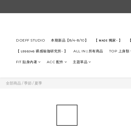
DOEFF STUDIO
本期新品【8/4-8/10】
【 ᴍᴀᴅᴇ 獨家- 】
【
【 ʟᴇɢɢɪɴɢ 裸感瑜珈研究所- 】
ALL IN | 所有商品
TOP 上身類
FIT 貼身內著
ACC 配件
主題單品
全部商品
/
季節
/
夏季