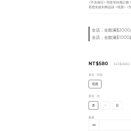
<不含假日> 同意等待再訂購
若想先收到商品請 <現貨> <
全店，全館滿$2000
全店，全館滿$1000
NT$580
NT$680
貨況
: 現貨
現貨
顏色
: 杏
杏
粉
藍
數量