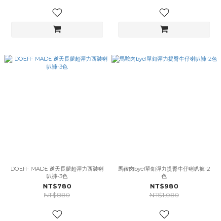
DOEFF MADE 逆天長腿超彈力西裝喇
馬鞍肉bye!單釦彈力提臀牛仔喇叭褲-2
叭褲-3色
色
NT$780
NT$980
NT$880
NT$1,080