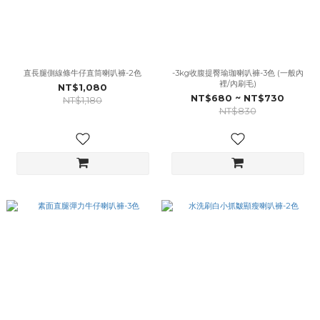
直長腿側線條牛仔直筒喇叭褲-2色
-3kg收腹提臀瑜珈喇叭褲-3色 (一般內
裡/內刷毛)
NT$1,080
NT$680 ~ NT$730
NT$1,180
NT$830