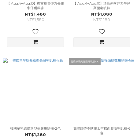
【 Aug.4–Aug.10】復古刷舊彈力長腿
【 Aug.4–Aug.10】淡藍俐落彈力牛仔
牛仔喇叭褲
高腰喇叭褲
NT$1,480
NT$1,080
NT$1,580
NT$1,180
面膜褲系列任兩件現折100
韓國單寧線條造型長腿喇叭褲-2色
高腰綁帶不貼腿太空棉面膜微喇叭褲-6
色
NT$1,280