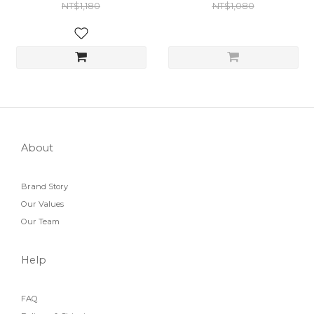
NT$1,180
NT$1,080
About
Brand Story
Our Values
Our Team
Help
FAQ