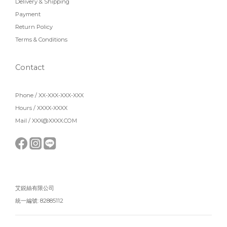
Delivery & Shipping
Payment
Return Policy
Terms & Conditions
Contact
Phone / XX-XXX-XXX-XXX
Hours / XXXX-XXXX
Mail / XXX@XXXX.COM
艾鋭絲有限公司
統一編號: 82885112