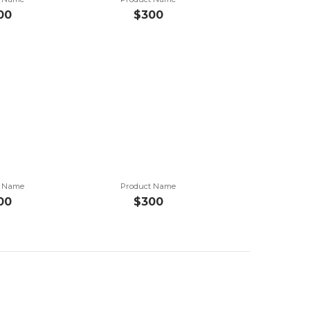
00
$300
t Name
Product Name
00
$300