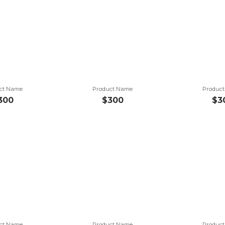
ct Name
Product Name
Produc
300
$300
$3
ct Name
Product Name
Produc