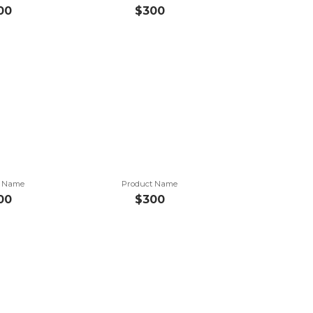
00
$300
t Name
Product Name
00
$300