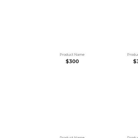
Product Name
Produ
$300
$
Product Name
Produ