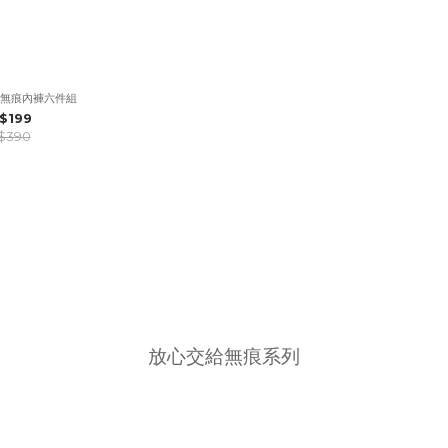
無痕內褲六件組
$199
$390
放心交給無痕系列