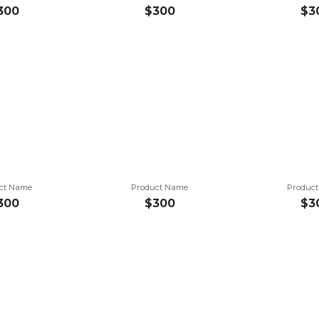
300
$300
$3
ct Name
Product Name
Produc
300
$300
$3