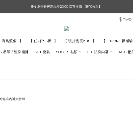
單筆滿$1000【先付款】 / 滿$2000【超取付款】 🚚免運費
8/4 夏季最後新品💙20:00 IG直播價 【8/10收單】
$
TWD
單筆滿$1000【先付款】 / 滿$2000【超取付款】 🚚免運費
 海島渡假- 】
【 任2件95折- 】
【 現貨售完out- 】
【 ʟᴇɢɢɪɴɢ 裸
S 吊帶 / 連身裙褲
SET 套裝
SHOES 鞋類
FIT 貼身內著
ACC 配