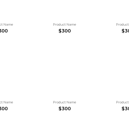
ct Name
Product Name
Produc
300
$300
$3
ct Name
Product Name
Produc
300
$300
$3