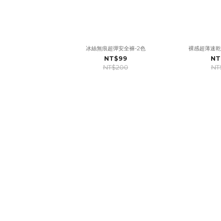
冰絲無痕超彈安全褲-2色
裸感超薄速乾
NT$99
NT
NT$200
NT