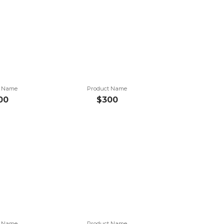
t Name
Product Name
00
$300
t Name
Product Name