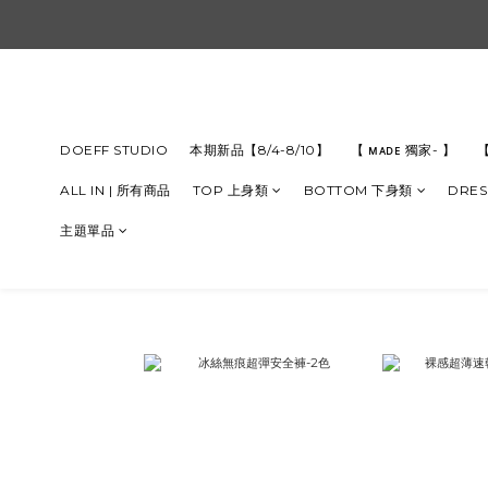
DOEFF STUDIO
本期新品【8/4-8/10】
【 ᴍᴀᴅᴇ 獨家- 】
【
ALL IN | 所有商品
TOP 上身類
BOTTOM 下身類
DRES
主題單品