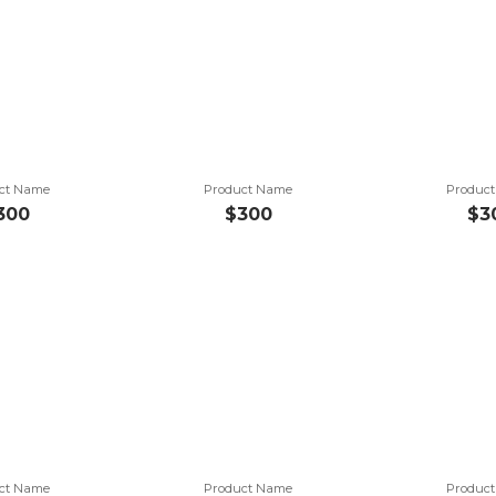
ct Name
Product Name
Produc
300
$300
$3
ct Name
Product Name
Produc