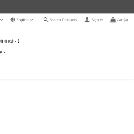
Search Products
English
Sign In
Cart(0)
感瑜珈研究所- 】
件