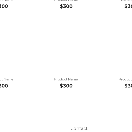
300
$300
$3
ct Name
Product Name
Produc
300
$300
$3
Contact