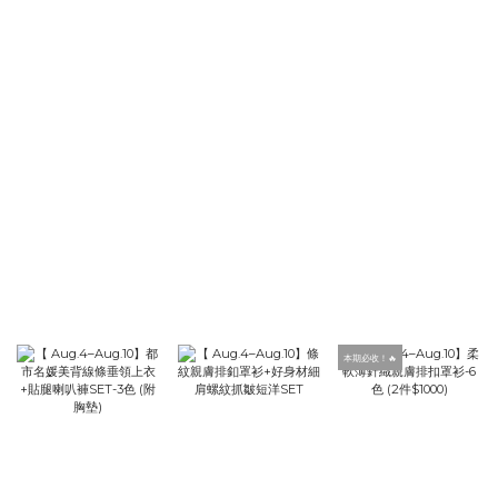
本期必收！🔥