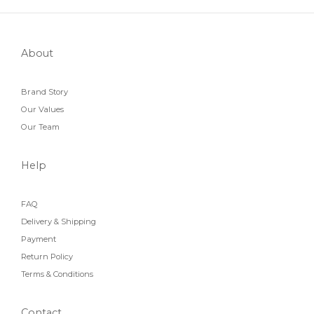
About
Brand Story
Our Values
Our Team
Help
FAQ
Delivery & Shipping
Payment
Return Policy
Terms & Conditions
Contact