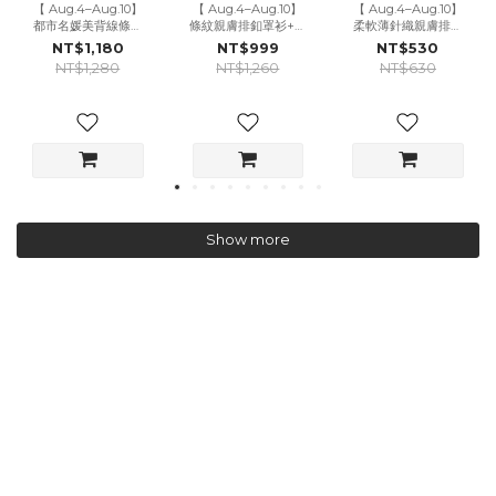
【 Aug.4–Aug.10】
【 Aug.4–Aug.10】
【 Aug.4–Aug.10】
都市名媛美背線條垂
條紋親膚排釦罩衫+好
柔軟薄針織親膚排扣
領上衣+貼腿喇叭褲
身材細肩螺紋抓皺短
罩衫-6色 (2件$1000)
NT$1,180
NT$999
NT$530
SET-3色 (附胸墊)
洋SET
NT$1,280
NT$1,260
NT$630
Show more