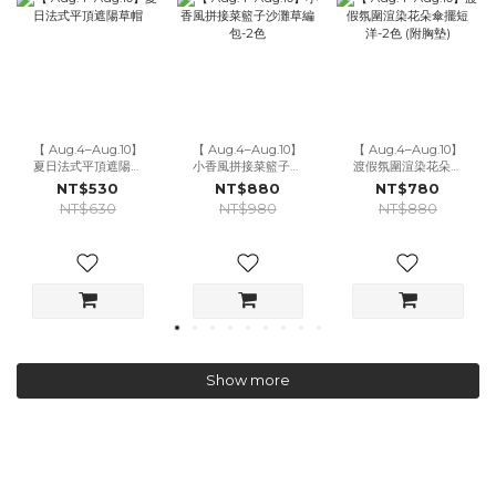
【 Aug.4–Aug.10】
【 Aug.4–Aug.10】
【 Aug.4–Aug.10】
夏日法式平頂遮陽草
小香風拼接菜籃子沙
渡假氛圍渲染花朵傘
帽
灘草編包-2色
擺短洋-2色 (附胸墊)
NT$530
NT$880
NT$780
NT$630
NT$980
NT$880
Show more