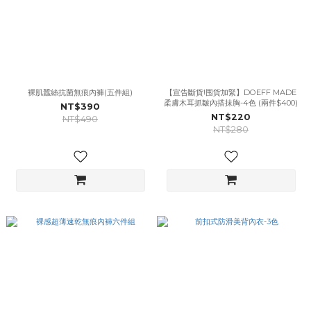
裸肌蠶絲抗菌無痕內褲(五件組)
【宣告斷貨!囤貨加緊】DOEFF MADE
柔膚木耳抓皺內搭抹胸-4色 (兩件$400)
NT$390
NT$220
NT$490
NT$280