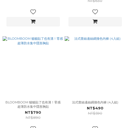
NT$630
BLOOMBOOM 貓貓貼了也有溝！零感
法式蕾絲邊絲綢撞色內褲 (4入組)
超薄防水集中隱形胸貼
NT$490
NT$790
NT$590
NT$890