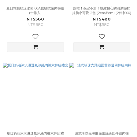
夏日救贖順涼冰葡100A蠶絲抗菌內褲組
超推！保證不滑！螺紋桃心防滑調節扣
(十條入)
抹胸小可愛-2色 (2cm/6cm) (2件$900)
NT$580
NT$480
NT$680
NT$580
夏日奶油冰淇淋透氣冰絲內褲六件組禮
法式珍珠光澤緞面蕾絲邊四件組內褲