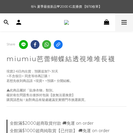
單筆滿$1000【先付款】 / 滿$2000【超取付款】 🚚免運費
8/4 夏季最後新品💙20:00 IG直播價 【8/10收單】
單筆滿$1000【先付款】 / 滿$2000【超取付款】 🚚免運費
Share
miumiu芭蕾蝴蝶結透視堆堆長襪
現貨2-6日內出貨．預購追加7~30天
<不含假日> 同意等待再訂購！
若想先收到商品請 <現貨> <預購> 分開結帳。
⚠️此商品屬於「貼身衣物」類別。
礙於衛生問題售出後拆封包裝【故無法退換貨】
購買請悉知 ! 如對商品有疑慮建議至實體門市挑選購買。
全館滿$2000超商取貨付款 🚚免運 on order
全館滿$1000超商純取貨【已付款】 🚚免運 on order