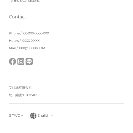
Terms & Conditions
Contact
Phone / XX-XXX-XXX-XXX
Hours / XXXX-XXXX
Mail / XXX@XXXX.COM
艾鋭絲有限公司
統一編號: 82885112
$
TWD
English