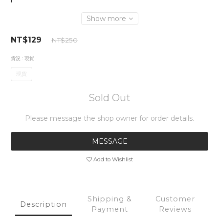
Show more
NT$129
NT$250
貨況
: 現貨
現貨
Sold Out
Please message the shop owner for order details.
MESSAGE
Add to Wishlist
Shipping &
Customer
Description
Payment
Reviews