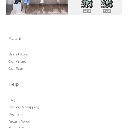
About
Brand Story
Our Values
Our Team
Help
FAQ
Delivery & Shipping
Payment
Return Policy