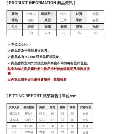
[ PRODUCT INFORMATION 商品資訊 ]
產地
CHINA
建議尺寸
XS~L
材質
棉質
彈性
極佳
厚度
正常
季節
春夏
尺寸
衣長
胸圍
領寬
肩寬
袖長
F
38
60+
22
34
53
✓ 單位:公分cm
✓ 商品皆為平放測量提供考。
✓ 商品略有 ±2cm 誤差為正常現象。
✓ 商品會因室內外拍攝光線與角度不同而略有些許色差。
貼身衣物之商品屬於衛生物品拆封後無鑑賞期及退換貨服
務
白色單品恕不提供退換貨服務，敬請留意
[ FITTING REPORT 試穿報告 ] 單位:cm
試穿人員
身高體重
胸圍
肩寬
腰圍
臀圍
試穿報告
NICOLE
157/41
65 D
36
62
87
合適
RENEE
158/47
65 C
37
63
85
合適
優希
165/46
70 C
38
61
96
合適
YU
167/48
75 E
42
75
89
合適