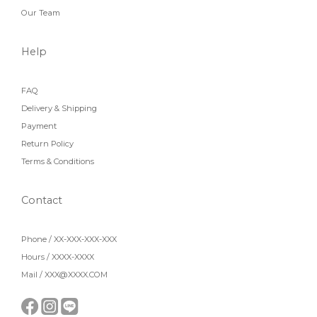
Our Team
Help
FAQ
Delivery & Shipping
Payment
Return Policy
Terms & Conditions
Contact
Phone / XX-XXX-XXX-XXX
Hours / XXXX-XXXX
Mail / XXX@XXXX.COM