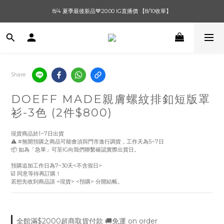
單筆滿$1000【先付款】 / 滿$2000【超取付款】 🚚免運費
8/4 夏季最後新品💙20:00 IG直播價 【8/10收單】
單筆滿$1000【先付款】 / 滿$2000【超取付款】 🚚免運費
Share
DOEFF MADE親膚螺紋排釦短版罩
衫-3色 (2件$800)
現貨商品於1~7日出貨
⚠️ #無開預購之商品可能會須與門市進行調貨，工作天為5~7日
📦 如為「急單」可至IG向我們聯繫確認實際出貨日。
預購追加工作日為7~30天<不含假日> 
☑️ 同意等待再訂購！
若想先收到商品請 <現貨> <預購> 分開結帳。
全館滿$2000超商取貨付款 🚚免運 on order