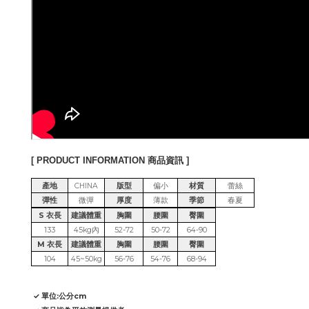
[ PRODUCT INFORMATION 商品資訊 ]
產地
CHINA
版型
偏小
材質
蕾絲
彈性
微彈
厚度
薄款
季節
春夏
S 衣長
建議體重
胸圍
腰圍
臀圍
133
45kg內
52-72
50-72
64-90
M 衣長
建議體重
胸圍
腰圍
臀圍
104
45~50kg
56-76
54-76
68-94
✓ 單位:公分cm