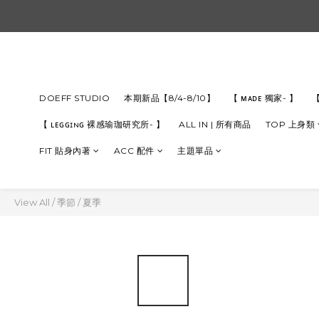
DOEFF STUDIO
本期新品【8/4-8/10】
【 ᴍᴀᴅᴇ 獨家- 】
【
【 ʟᴇɢɢɪɴɢ 裸感瑜珈研究所- 】
ALL IN | 所有商品
TOP 上身類
FIT 貼身內著
ACC 配件
主題單品
View All
/
季節
/
夏季