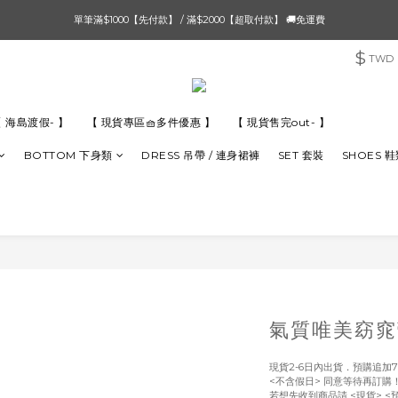
單筆滿$1000【先付款】 / 滿$2000【超取付款】 🚚免運費
單筆滿$1000【先付款】 / 滿$2000【超取付款】 🚚免運費
$
TWD
8/4 夏季最後新品💙20:00 IG直播價 【8/10收單】
單筆滿$1000【先付款】 / 滿$2000【超取付款】 🚚免運費
 海島渡假- 】
【 現貨專區🧺多件優惠 】
【 現貨售完out- 】
BOTTOM 下身類
DRESS 吊帶 / 連身裙褲
SET 套裝
SHOES 
氣質唯美窈窕
現貨2-6日內出貨．預購追加7
<不含假日> 同意等待再訂購
若想先收到商品請 <現貨> <