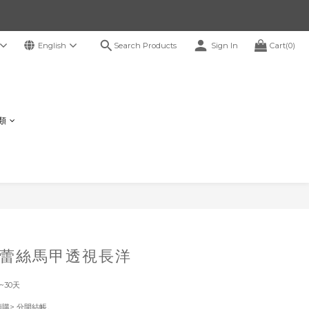
Search Products
English
Sign In
Cart(0)
鞋類
BUY NOW
蕾絲馬甲透視長洋
~30天
！
預購> 分開結帳。