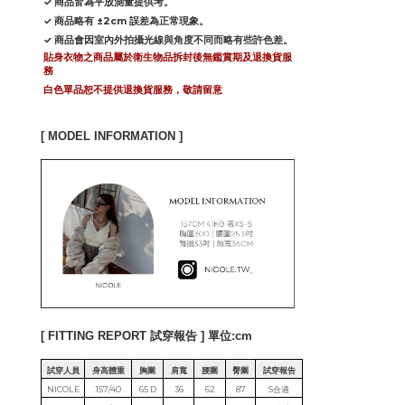
✓ 商品皆為平放測量提供考。
✓ 商品略有 ±2cm 誤差為正常現象。
✓ 商品會因室內外拍攝光線與角度不同而略有些許色差。
貼身衣物之商品屬於衛生物品拆封後無鑑賞期及退換貨服
務
白色單品恕不提供退換貨服務，敬請留意
[ MODEL INFORMATION ]
[ FITTING REPORT 試穿報告 ] 單位:cm
試穿人員
身高體重
胸圍
肩寬
腰圍
臀圍
試穿報告
NICOLE
157/40
65 D
36
62
87
S合適