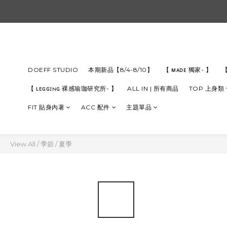
DOEFF STUDIO
本期新品【8/4-8/10】
【 ᴍᴀᴅᴇ 獨家- 】
【
【 ʟᴇɢɢɪɴɢ 裸感瑜珈研究所- 】
ALL IN | 所有商品
TOP 上身類
FIT 貼身內著
ACC 配件
主題單品
View All
/
季節
/
夏季