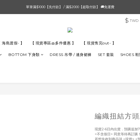
單筆滿$1000【先付款】 / 滿$2000【超取付款】 🚚免運費
單筆滿$1000【先付款】 / 滿$2000【超取付款】 🚚免運費
$
TWD
8/4 夏季最後新品💙20:00 IG直播價 【8/10收單】
單筆滿$1000【先付款】 / 滿$2000【超取付款】 🚚免運費
 海島渡假- 】
【 現貨專區🧺多件優惠 】
【 現貨售完out- 】
BOTTOM 下身類
DRESS 吊帶 / 連身裙褲
SET 套裝
SHOES 
編織扭結方頭
現貨2-6日內出貨．預購追加7
<不含假日> 同意等待再訂購
若想先收到商品請 <現貨> <