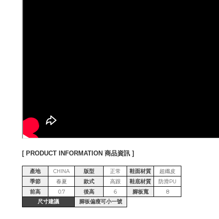
[ PRODUCT INFORMATION 商品資訊 ]
產地
CHINA
版型
正常
鞋面材質
超纖皮
季節
春夏
款式
高跟
鞋底材質
防滑PU
前高
0.7
後高
6
腳板寬
8
尺寸建議
腳板偏瘦可小一號