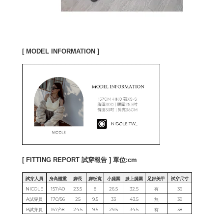
[ MODEL INFORMATION ]
[ FITTING REPORT 試穿報告 ] 單位:cm
試穿人員
身高體重
腳長
腳板寬
小腿圍
膝上腿圍
足部美甲
試穿尺寸
NICOLE
157/40
23.5
8
26.5
32.5
有
36
A試穿員
170/56
25
9.5
33
43.5
無
39
B試穿員
167/48
24.5
9.5
29.5
34.5
有
38