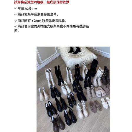
試穿務必於室內地板，鞋底須保持乾淨
✓ 單位:公分cm
✓ 商品皆為平放測量提供參考。
✓ 商品略有 ±2cm 誤差為正常現象。
✓ 商品會因室內外拍攝光線與角度不同而略有些許色
差。