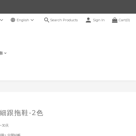
Search Products
English
Sign In
Cart(0)
鞋類
BUY NOW
細跟拖鞋-2色
~30天
！
預購> 分開結帳。