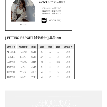
[ FITTING REPORT 試穿報告 ] 單位:cm
試穿人員
身高體重
胸圍
肩寬
腰圍
臀圍
試穿報告
NICOLE
157/40
65 D
36
62
87
合適
RENEE
158/43
65 C
37
63
85
合適
A試穿員
170/56
78 B
41
83
103
合適
B試穿員
158/50
75 B
38
65
86
合適
C試穿員
170/52
70 B
42
65
87
合適
D試穿員
167/48
75E
42
75
89
合適