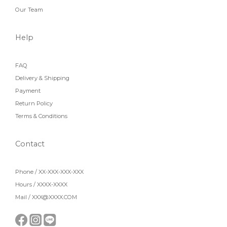
Our Team
Help
FAQ
Delivery & Shipping
Payment
Return Policy
Terms & Conditions
Contact
Phone / XX-XXX-XXX-XXX
Hours / XXXX-XXXX
Mail / XXX@XXXX.COM