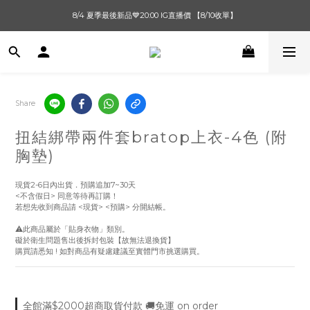
單筆滿$1000【先付款】 / 滿$2000【超取付款】 🚚免運費
8/4 夏季最後新品💙20:00 IG直播價 【8/10收單】
單筆滿$1000【先付款】 / 滿$2000【超取付款】 🚚免運費
Share
扭結綁帶兩件套bratop上衣-4色 (附
胸墊)
現貨2-6日內出貨．預購追加7~30天
<不含假日> 同意等待再訂購！
若想先收到商品請 <現貨> <預購> 分開結帳。
⚠️此商品屬於「貼身衣物」類別。
礙於衛生問題售出後拆封包裝【故無法退換貨】
購買請悉知 ! 如對商品有疑慮建議至實體門市挑選購買。
全館滿$2000超商取貨付款 🚚免運 on order