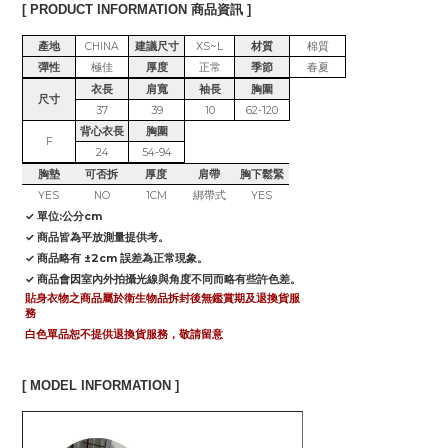
[ PRODUCT INFORMATION 商品資訊 ]
產地
CHINA
建議尺寸
XS~L
材質
棉質
彈性
極佳
厚度
正常
季節
春夏
衣長
肩寬
袖長
胸圍
尺寸
37
39
10
62-120
背心衣長
胸圍
F
24
54-94
胸墊
可否拆
厚度
肩帶
胸下鬆緊
YES
NO
1CM
綁帶式
YES
✓ 單位:公分cm
✓ 商品皆為平放測量提供考。
✓ 商品略有 ±2cm 誤差為正常現象。
✓ 商品會因室內外拍攝光線與角度不同而略有些許色差。
貼身衣物之商品屬於衛生物品拆封後無鑑賞期及退換貨服
務
白色單品恕不提供退換貨服務，敬請留意
[ MODEL INFORMATION ]