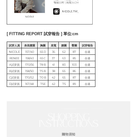
[ FITTING REPORT 試穿報告 ] 單位:cm
試穿人員
身高體重
胸圍
肩寬
腰圍
臀圍
試穿報告
NICOLE
157/40
65 D
36
62
87
合適
RENEE
158/43
65 C
37
63
85
合適
A試穿員
170/56
78 B
41
83
103
合適
B試穿員
158/50
75 B
38
65
86
合適
C試穿員
170/52
70 B
42
65
87
合適
D試穿員
167/48
75E
42
75
89
合適