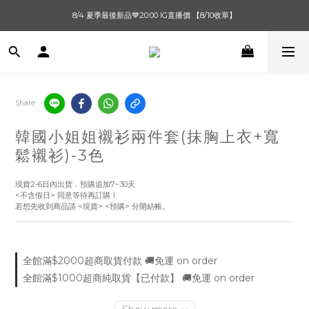
單筆滿$1000【先付款】 / 滿$2000【超取付款】 🚚免運費
8/4 夏季最後新品💙20:00 IG直播價 【8/10收單】
單筆滿$1000【先付款】 / 滿$2000【超取付款】 🚚免運費
Share
韓國小姐姐襯衫兩件套(抹胸上衣+寬
鬆襯衫)-3色
現貨2-6日內出貨．預購追加7~30天
<不含假日> 同意等待再訂購！
若想先收到商品請 <現貨> <預購> 分開結帳。
全館滿$2000超商取貨付款 🚚免運 on order
全館滿$1000超商純取貨【已付款】 🚚免運 on order