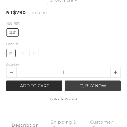
Show more
NT$790
NT$890
貨況
: 現貨
現貨
Color
: 白
白
杏
藍
Quantity
ADD TO CART
BUY NOW
Add to Wishlist
Shipping &
Customer
Description