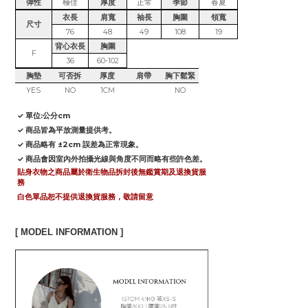
彈性
極佳
厚度
正常
季節
春夏
衣長
肩寬
袖長
胸圍
領寬
尺寸
76
48
49
108
19
背心衣長
胸圍
F
36
60-102
胸墊
可否拆
厚度
肩帶
胸下鬆緊
YES
NO
1CM
NO
✓ 單位:公分cm
✓ 商品皆為平放測量提供考。
✓ 商品略有 ±2cm 誤差為正常現象。
✓ 商品會因室內外拍攝光線與角度不同而略有些許色差。
貼身衣物之商品屬於衛生物品拆封後無鑑賞期及退換貨服
務
白色單品恕不提供退換貨服務，敬請留意
[ MODEL INFORMATION ]