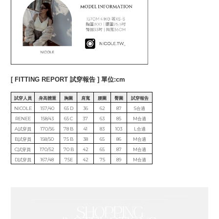
[ FITTING REPORT 試穿報告 ] 單位:cm
試穿人員
身高體重
胸圍
肩寬
腰圍
臀圍
試穿報告
NICOLE
157/40
65 D
36
62
87
S合適
RENEE
158/43
65 C
37
63
85
M合適
A試穿員
170/56
78 B
41
83
103
L合適
B試穿員
158/50
75 B
38
65
86
M合適
C試穿員
170/52
70 B
42
65
87
M合適
D試穿員
167/48
75E
42
75
89
M合適