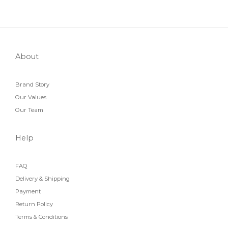
About
Brand Story
Our Values
Our Team
Help
FAQ
Delivery & Shipping
Payment
Return Policy
Terms & Conditions