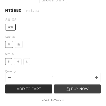
Show more
NT$680
NT$780
貨況
: 現貨
現貨
Color
: 白
白
藍
Size
: S
S
M
L
Quantity
ADD TO CART
BUY NOW
Add to Wishlist