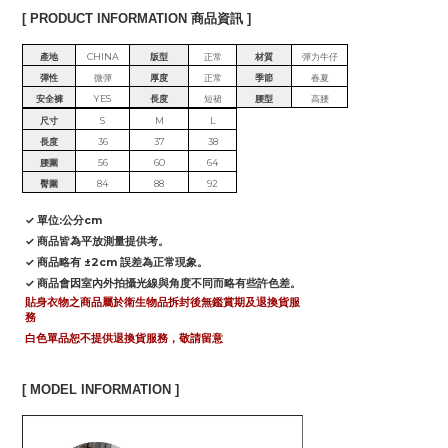
[ PRODUCT INFORMATION 商品資訊 ]
產地
CHINA
版型
正常
材質
彈力牛仔
彈性
微彈
厚度
正常
季節
春夏
安全褲
YES
長度
短裙
腰型
高腰
尺寸
S
M
L
長度
36
37
38
腰圍
56
60
64
臀圍
84
88
92
✓ 單位:公分cm
✓ 商品皆為平放測量提供考。
✓ 商品略有 ±2cm 誤差為正常現象。
✓ 商品會因室內外拍攝光線與角度不同而略有些許色差。
貼身衣物之商品屬於衛生物品拆封後無鑑賞期及退換貨服
務
白色單品恕不提供退換貨服務，敬請留意
[ MODEL INFORMATION ]