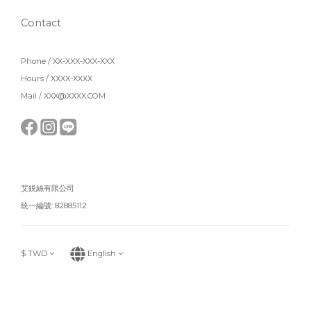
Contact
Phone / XX-XXX-XXX-XXX
Hours / XXXX-XXXX
Mail / XXX@XXXX.COM
艾鋭絲有限公司
統一編號: 82885112
$
TWD
English