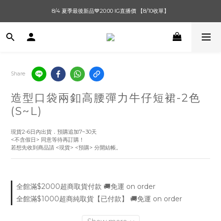
單筆滿$1000【先付款】 / 滿$2000【超取付款】 🚚免運費
8/4 夏季最後新品💙20:00 IG直播價 【8/10收單】
單筆滿$1000【先付款】 / 滿$2000【超取付款】 🚚免運費
Share
造型口袋兩釦高腰彈力牛仔短裙-2色
(S~L)
現貨2-6日內出貨．預購追加7~30天
<不含假日> 同意等待再訂購！
若想先收到商品請 <現貨> <預購> 分開結帳。
全館滿$2000超商取貨付款 🚚免運 on order
全館滿$1000超商純取貨【已付款】 🚚免運 on order