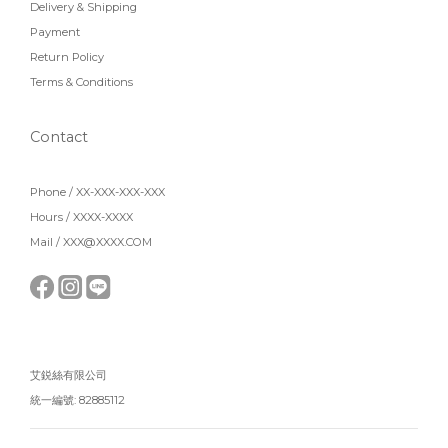
Delivery & Shipping
Payment
Return Policy
Terms & Conditions
Contact
Phone / XX-XXX-XXX-XXX
Hours / XXXX-XXXX
Mail / XXX@XXXX.COM
艾鋭絲有限公司
統一編號: 82885112