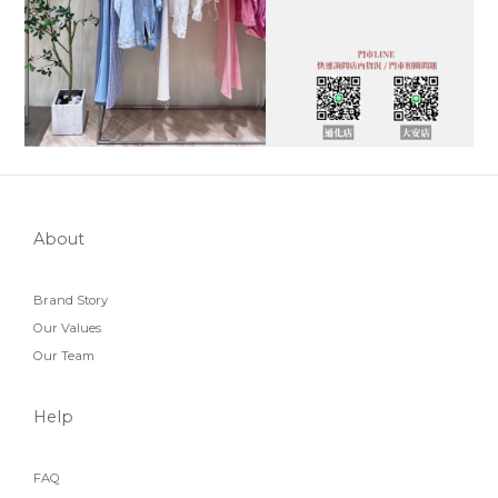
About
Brand Story
Our Values
Our Team
Help
FAQ