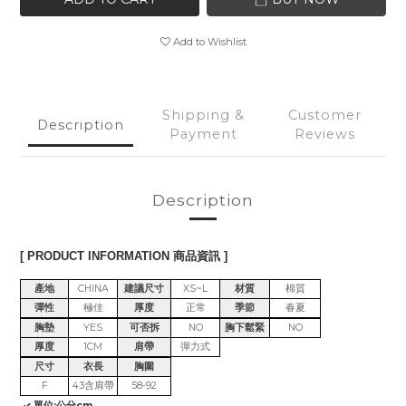
Add to Wishlist
Shipping &
Customer
Description
Payment
Reviews
Description
[ PRODUCT INFORMATION 商品資訊 ]
產地
CHINA
建議尺寸
XS~L
材質
棉質
彈性
極佳
厚度
正常
季節
春夏
胸墊
YES
可否拆
NO
胸下鬆緊
NO
厚度
1CM
肩帶
彈力式
尺寸
衣長
胸圍
F
43含肩帶
58-92
✓ 單位:公分cm