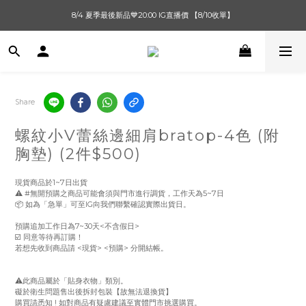
單筆滿$1000【先付款】 / 滿$2000【超取付款】 🚚免運費
8/4 夏季最後新品💙20:00 IG直播價 【8/10收單】
單筆滿$1000【先付款】 / 滿$2000【超取付款】 🚚免運費
Share
螺紋小V蕾絲邊細肩bratop-4色 (附
胸墊) (2件$500)
現貨商品於1~7日出貨
⚠️ #無開預購之商品可能會須與門市進行調貨，工作天為5~7日
📦 如為「急單」可至IG向我們聯繫確認實際出貨日。
預購追加工作日為7~30天<不含假日> 
☑️ 同意等待再訂購！
若想先收到商品請 <現貨> <預購> 分開結帳。
⚠️此商品屬於「貼身衣物」類別。
礙於衛生問題售出後拆封包裝【故無法退換貨】
購買請悉知 ! 如對商品有疑慮建議至實體門市挑選購買。