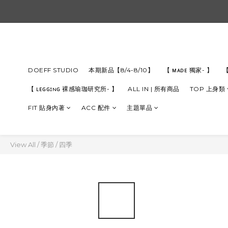
DOEFF STUDIO
本期新品【8/4-8/10】
【 ᴍᴀᴅᴇ 獨家- 】
【
【 ʟᴇɢɢɪɴɢ 裸感瑜珈研究所- 】
ALL IN | 所有商品
TOP 上身類
FIT 貼身內著
ACC 配件
主題單品
View All
/
季節
/
四季