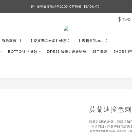
單筆滿$1000【先付款】 / 滿$2000【超取付款】 🚚免運費
8/4 夏季最後新品💙20:00 IG直播價 【8/10收單】
$
TWD
單筆滿$1000【先付款】 / 滿$2000【超取付款】 🚚免運費
 海島渡假- 】
【 現貨專區🧺多件優惠 】
【 現貨售完out- 】
BOTTOM 下身類
DRESS 吊帶 / 連身裙褲
SET 套裝
SHOES 
莫蘭迪撞色刺
現貨2-6日內出貨．預購追加7
<不含假日> 同意等待再訂購
若想先收到商品請 <現貨> <