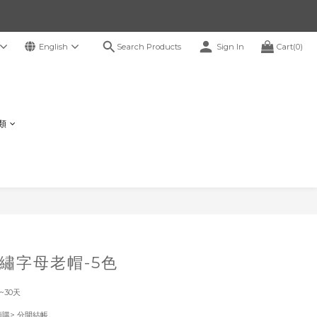
Search Products
English
Sign In
Cart(0)
鞋類
BUY NOW
繡字母老帽-5色
~30天
！
預購> 分開結帳。