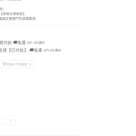
別。
【故無法退換貨】
慮建議至實體門市挑選購買。
款 🚚免運 on order
貨【已付款】 🚚免運 on order
Show more
杏