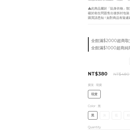
⚠️此商品屬於「貼身衣物」類
礙於衛生問題售出後拆封包裝
購買請悉知 ! 如對商品有疑
全館滿$2000超商取貨付
全館滿$1000超商純取
NT$380
NT$480
貨況
: 現貨
現貨
Color
: 黑
黑
灰
藍
粉
Quantity