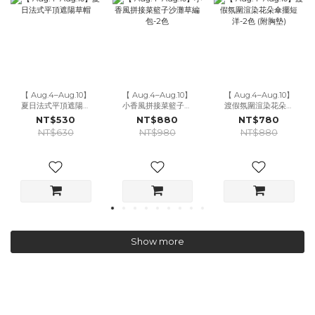
【 Aug.4–Aug.10】
【 Aug.4–Aug.10】
【 Aug.4–Aug.10】
夏日法式平頂遮陽草
小香風拼接菜籃子沙
渡假氛圍渲染花朵傘
帽
灘草編包-2色
擺短洋-2色 (附胸墊)
NT$530
NT$880
NT$780
NT$630
NT$980
NT$880
Show more