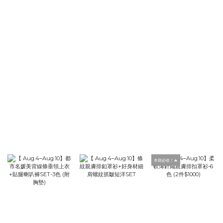
本期必收！🔥