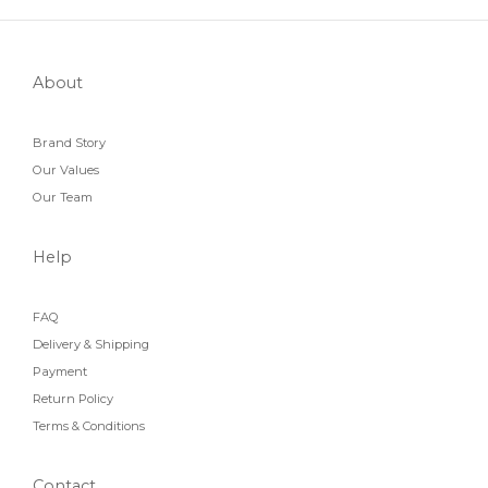
About
Brand Story
Our Values
Our Team
Help
FAQ
Delivery & Shipping
Payment
Return Policy
Terms & Conditions
Contact