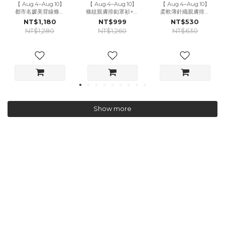
【 Aug.4–Aug.10】
【 Aug.4–Aug.10】
【 Aug.4–Aug.10】
都市名媛美背線條垂
條紋親膚排釦罩衫+好
柔軟薄針織親膚排扣
領上衣+貼腿喇叭褲
身材細肩螺紋抓皺短
罩衫-6色 (2件$1000)
NT$1,180
NT$999
NT$530
SET-3色 (附胸墊)
洋SET
NT$1,280
NT$1,260
NT$630
Show more