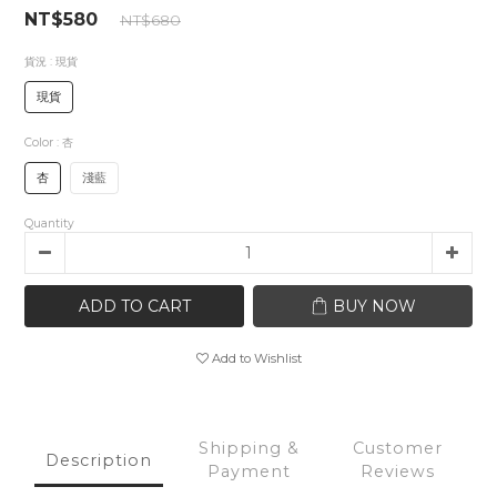
NT$580
NT$680
貨況
: 現貨
現貨
Color
: 杏
杏
淺藍
Quantity
ADD TO CART
BUY NOW
Add to Wishlist
Shipping &
Customer
Description
Payment
Reviews