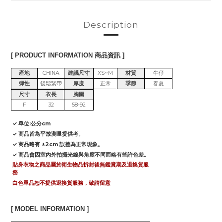
Description
[ PRODUCT INFORMATION 商品資訊 ]
產地
CHINA
建議尺寸
XS~M
材質
牛仔
彈性
後鬆緊帶
厚度
正常
季節
春夏
尺寸
衣長
胸圍
F
32
58-92
✓ 單位:公分cm
✓ 商品皆為平放測量提供考。
✓ 商品略有 ±2cm 誤差為正常現象。
✓ 商品會因室內外拍攝光線與角度不同而略有些許色差。
貼身衣物之商品屬於衛生物品拆封後無鑑賞期及退換貨服
務
白色單品恕不提供退換貨服務，敬請留意
[ MODEL INFORMATION ]