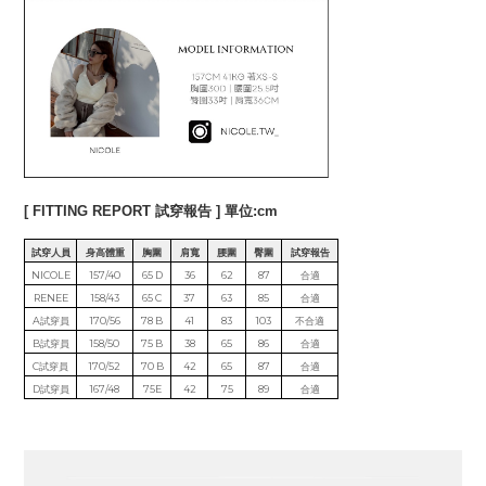
[ FITTING REPORT 試穿報告 ] 單位:cm
試穿人員
身高體重
胸圍
肩寬
腰圍
臀圍
試穿報告
NICOLE
157/40
65 D
36
62
87
合適
RENEE
158/43
65 C
37
63
85
合適
A試穿員
170/56
78 B
41
83
103
不合適
B試穿員
158/50
75 B
38
65
86
合適
C試穿員
170/52
70 B
42
65
87
合適
D試穿員
167/48
75E
42
75
89
合適