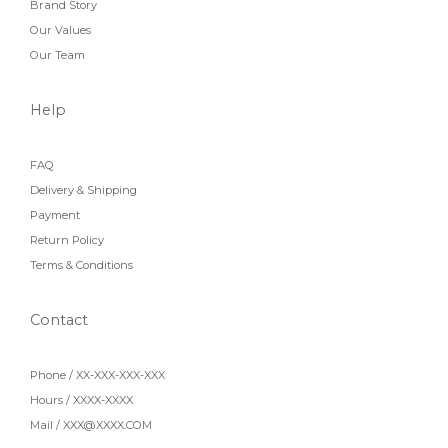
Brand Story
Our Values
Our Team
Help
FAQ
Delivery & Shipping
Payment
Return Policy
Terms & Conditions
Contact
Phone / XX-XXX-XXX-XXX
Hours / XXXX-XXXX
Mail / XXX@XXXX.COM