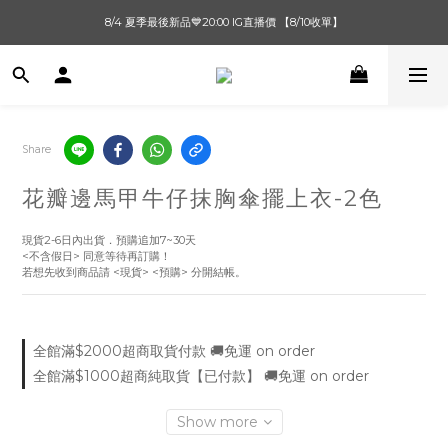
單筆滿$1000【先付款】 / 滿$2000【超取付款】 🚚免運費
8/4 夏季最後新品💙20:00 IG直播價 【8/10收單】
單筆滿$1000【先付款】 / 滿$2000【超取付款】 🚚免運費
Share
花瓣邊馬甲牛仔抹胸傘擺上衣-2色
現貨2-6日內出貨．預購追加7~30天
<不含假日> 同意等待再訂購！
若想先收到商品請 <現貨> <預購> 分開結帳。
全館滿$2000超商取貨付款 🚚免運 on order
全館滿$1000超商純取貨【已付款】 🚚免運 on order
Show more