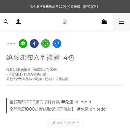
單筆滿$1000【先付款】 / 滿$2000【超取付款】 🚚免運費
8/4 夏季最後新品💙20:00 IG直播價 【8/10收單】
單筆滿$1000【先付款】 / 滿$2000【超取付款】 🚚免運費
Share
繞腰綁帶A字褲裙-4色
現貨2-6日內出貨．預購追加7~30天
<不含假日> 同意等待再訂購！
若想先收到商品請 <現貨> <預購> 分開結帳。
全館滿$2000超商取貨付款 🚚免運 on order
全館滿$1000超商純取貨【已付款】 🚚免運 on order
Show more