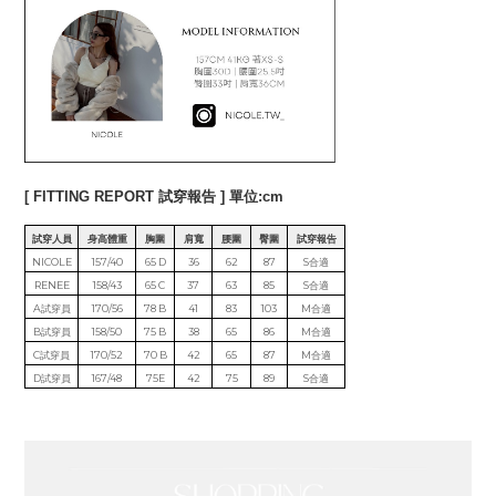
[ FITTING REPORT 試穿報告 ] 單位:cm
試穿人員
身高體重
胸圍
肩寬
腰圍
臀圍
試穿報告
NICOLE
157/40
65 D
36
62
87
S合適
RENEE
158/43
65 C
37
63
85
S合適
A試穿員
170/56
78 B
41
83
103
M合適
B試穿員
158/50
75 B
38
65
86
M合適
C試穿員
170/52
70 B
42
65
87
M合適
D試穿員
167/48
75E
42
75
89
S合適