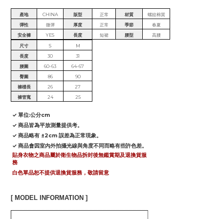
產地
CHINA
版型
正常
材質
螺紋棉質
彈性
微彈
厚度
正常
季節
春夏
安全褲
YES
長度
短裙
腰型
高腰
尺寸
S
M
長度
30
31
腰圍
60-63
64-67
臀圍
86
90
褲檔長
26
27
褲管寬
24
25
✓ 單位:公分cm
✓ 商品皆為平放測量提供考。
✓ 商品略有 ±2cm 誤差為正常現象。
✓ 商品會因室內外拍攝光線與角度不同而略有些許色差。
貼身衣物之商品屬於衛生物品拆封後無鑑賞期及退換貨服
務
白色單品恕不提供退換貨服務，敬請留意
[ MODEL INFORMATION ]