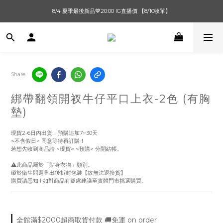
單筆滿$1000【先付款】 / 滿$2000【超取付款】 🚚免運費
8/4 夏季最後新品💙20:00 IG直播價 【8/10收單】
單筆滿$1000【先付款】 / 滿$2000【超取付款】 🚚免運費
Share
綁帶翻領開衩牛仔平口上衣-2色 (有胸
墊)
現貨2-6日內出貨．預購追加7~30天
<不含假日> 同意等待再訂購！
若想先收到商品請 <現貨> <預購> 分開結帳。
⚠️此商品屬於「貼身衣物」類別。
礙於衛生問題售出後拆封包裝【故無法退換貨】
購買請悉知 ! 如對商品有疑慮建議至實體門市挑選購買。
全館滿$2000超商取貨付款 🚚免運 on order