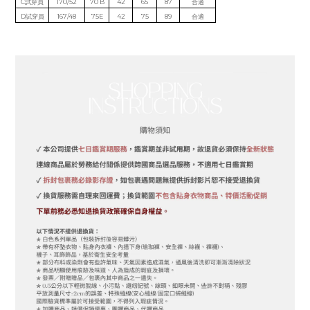
C試穿員
170/52
70 B
42
65
87
合適
D試穿員
167/48
75E
42
75
89
合適