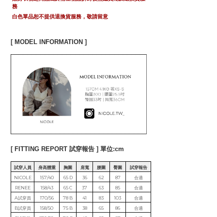
務
白色單品恕不提供退換貨服務，敬請留意
[ MODEL INFORMATION ]
[ FITTING REPORT 試穿報告 ] 單位:cm
試穿人員
身高體重
胸圍
肩寬
腰圍
臀圍
試穿報告
NICOLE
157/40
65 D
36
62
87
合適
RENEE
158/43
65 C
37
63
85
合適
A試穿員
170/56
78 B
41
83
103
合適
B試穿員
158/50
75 B
38
65
86
合適