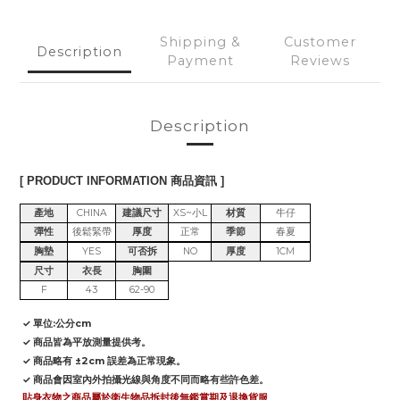
Shipping &
Customer
Description
Payment
Reviews
Description
[ PRODUCT INFORMATION 商品資訊 ]
產地
CHINA
建議尺寸
XS~小L
材質
牛仔
彈性
後鬆緊帶
厚度
正常
季節
春夏
胸墊
YES
可否拆
NO
厚度
1CM
尺寸
衣長
胸圍
F
43
62-90
✓ 單位:公分cm
✓ 商品皆為平放測量提供考。
✓ 商品略有 ±2cm 誤差為正常現象。
✓ 商品會因室內外拍攝光線與角度不同而略有些許色差。
貼身衣物之商品屬於衛生物品拆封後無鑑賞期及退換貨服