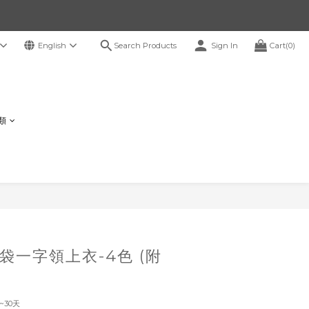
Search Products
English
Sign In
Cart(0)
鞋類
BUY NOW
袋一字領上衣-4色 (附
~30天