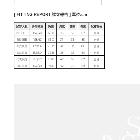
[ FITTING REPORT 試穿報告 ] 單位:cm
試穿人員
身高體重
胸圍
肩寬
腰圍
臀圍
試穿報告
NICOLE
157/40
65 D
36
62
87
合適
RENEE
158/43
65 C
37
63
85
合適
A試穿員
170/56
78 B
41
83
103
合適
B試穿員
158/50
75 B
38
65
86
合適
C試穿員
170/52
70 B
42
65
87
合適
D試穿員
167/48
75E
42
75
89
合適