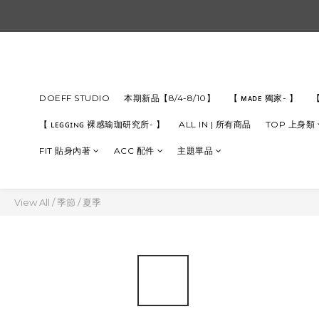
DOEFF STUDIO
本期新品【8/4-8/10】
【 ᴍᴀᴅᴇ 獨家- 】
【
【 ʟᴇɢɢɪɴɢ 裸感瑜珈研究所- 】
ALL IN | 所有商品
TOP 上身類
FIT 貼身內著
ACC 配件
主題單品
View All
/
季節
/
夏季