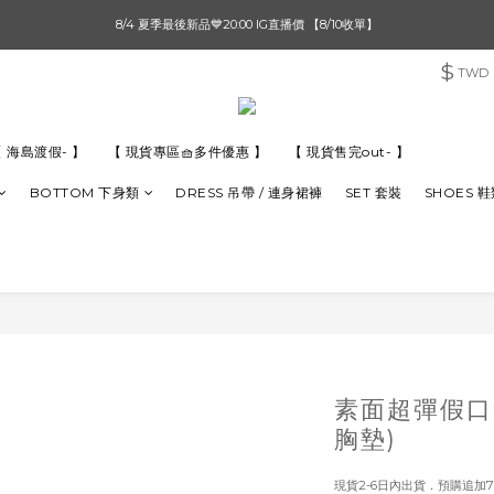
單筆滿$1000【先付款】 / 滿$2000【超取付款】 🚚免運費
8/4 夏季最後新品💙20:00 IG直播價 【8/10收單】
$
TWD
單筆滿$1000【先付款】 / 滿$2000【超取付款】 🚚免運費
 海島渡假- 】
【 現貨專區🧺多件優惠 】
【 現貨售完out- 】
BOTTOM 下身類
DRESS 吊帶 / 連身裙褲
SET 套裝
SHOES 
素面超彈假口
胸墊)
現貨2-6日內出貨．預購追加7