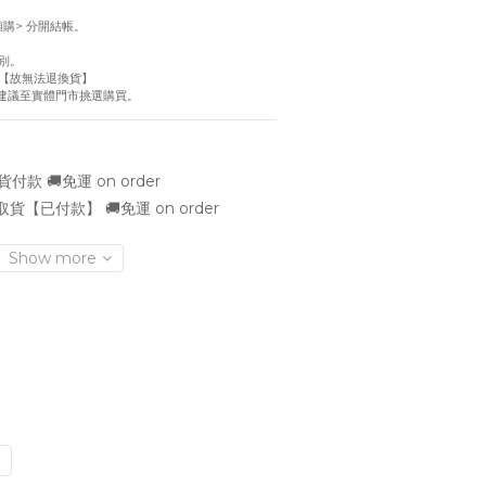
！
預購> 分開結帳。
別。
【故無法退換貨】
慮建議至實體門市挑選購買。
款 🚚免運 on order
貨【已付款】 🚚免運 on order
Show more