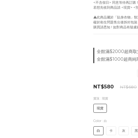
<不含假日> 同意等待再訂購
若想先收到商品請 <現貨> <
⚠️此商品屬於「貼身衣物」類
礙於衛生問題售出後拆封包裝
購買請悉知 ! 如對商品有疑
全館滿$2000超商取貨付
全館滿$1000超商純取
NT$580
NT$680
貨況
: 現貨
現貨
Color
: 白
白
卡
灰
黑