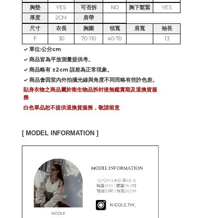
胸墊
YES
可否拆
NO
胸下鬆緊
YES
厚度
2CM
肩帶
尺寸
衣長
胸圍
領寬
肩寬
袖長
F
30
70-110
40-70
13
✓ 單位:公分cm
✓ 商品皆為平放測量提供考。
✓ 商品略有 ±2cm 誤差為正常現象。
✓ 商品會因室內外拍攝光線與角度不同而略有些許色差。
貼身衣物之商品屬於衛生物品拆封後無鑑賞期及退換貨服
務
白色單品恕不提供退換貨服務，敬請留意
[ MODEL INFORMATION ]