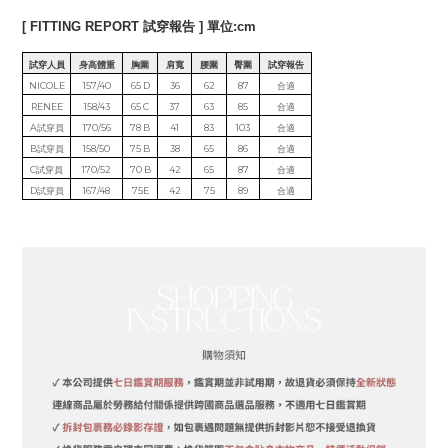
[ FITTING REPORT 試穿報告 ] 單位:cm
試穿人員
身高體重
胸圍
肩寬
腰圍
臀圍
試穿報告
NICOLE
157/40
65 D
36
62
87
合適
RENEE
158/43
65 C
37
63
85
合適
A試穿員
170/56
78 B
41
83
103
合適
B試穿員
158/50
75 B
38
65
86
合適
C試穿員
170/52
70 B
42
65
87
合適
D試穿員
167/48
75E
42
75
89
合適