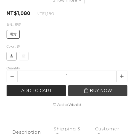
Show more
NT$1,080
NT$1,180
貨況
: 現貨
現貨
Color
: 杏
杏
藍
Quantity
ADD TO CART
BUY NOW
Add to Wishlist
Shipping &
Customer
Description