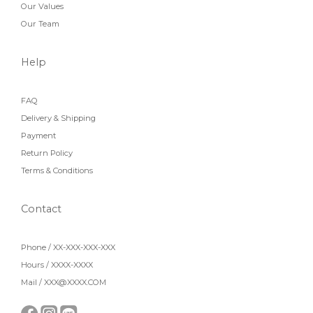
Our Values
Our Team
Help
FAQ
Delivery & Shipping
Payment
Return Policy
Terms & Conditions
Contact
Phone / XX-XXX-XXX-XXX
Hours / XXXX-XXXX
Mail / XXX@XXXX.COM