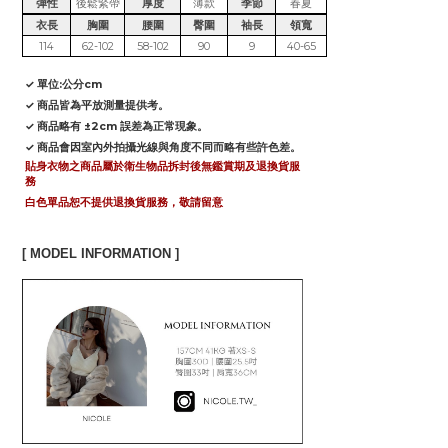
彈性
後鬆緊帶
厚度
薄款
季節
春夏
衣長
胸圍
腰圍
臀圍
袖長
領寬
114
62-102
58-102
90
9
40-65
✓ 單位:公分cm
✓ 商品皆為平放測量提供考。
✓ 商品略有 ±2cm 誤差為正常現象。
✓ 商品會因室內外拍攝光線與角度不同而略有些許色差。
貼身衣物之商品屬於衛生物品拆封後無鑑賞期及退換貨服
務
白色單品恕不提供退換貨服務，敬請留意
[ MODEL INFORMATION ]