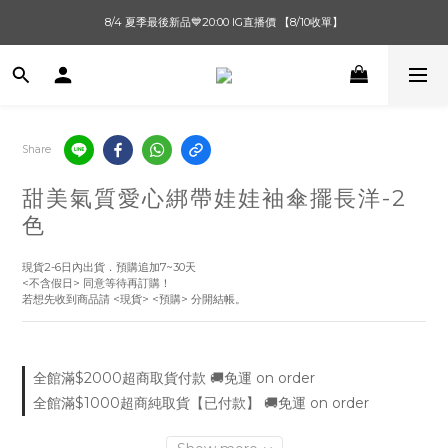
單筆滿$1000【先付款】 / 滿$2000【超取付款】 🚚免運費
8/4 夏季最後新品💙20:00 IG直播價 【8/10收單】
單筆滿$1000【先付款】 / 滿$2000【超取付款】 🚚免運費
Share
甜美氣質愛心綁帶娃娃袖傘擺長洋-2
色
現貨2-6日內出貨．預購追加7~30天
<不含假日> 同意等待再訂購！
若想先收到商品請 <現貨> <預購> 分開結帳。
全館滿$2000超商取貨付款 🚚免運 on order
全館滿$1000超商純取貨【已付款】 🚚免運 on order