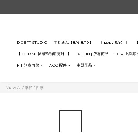
DOEFF STUDIO
本期新品【8/4-8/10】
【 ᴍᴀᴅᴇ 獨家- 】
【
【 ʟᴇɢɢɪɴɢ 裸感瑜珈研究所- 】
ALL IN | 所有商品
TOP 上身類
FIT 貼身內著
ACC 配件
主題單品
View All
/
季節
/
四季