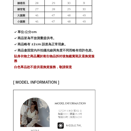
褲檔長
28
29
30
31
褲管寬
27
28
29
30
大腿圍
46
47
48
49
小腿圍
46
47
48
49
✓ 單位:公分cm
✓ 商品皆為平放測量提供考。
✓ 商品略有 ±2cm 誤差為正常現象。
✓ 商品會因室內外拍攝光線與角度不同而略有些許色差。
貼身衣物之商品屬於衛生物品拆封後無鑑賞期及退換貨服
務
白色單品恕不提供退換貨服務，敬請留意
[ MODEL INFORMATION ]