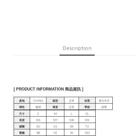
Description
[ PRODUCT INFORMATION 商品資訊 ]
產地
CHINA
版型
正常
材質
彈力牛仔
彈性
微彈
厚度
正常
季節
四季
尺寸
S
M
L
XL
長度
106
107
108
109
腰圍
60
64
68
72
臀圍
88
92
96
100