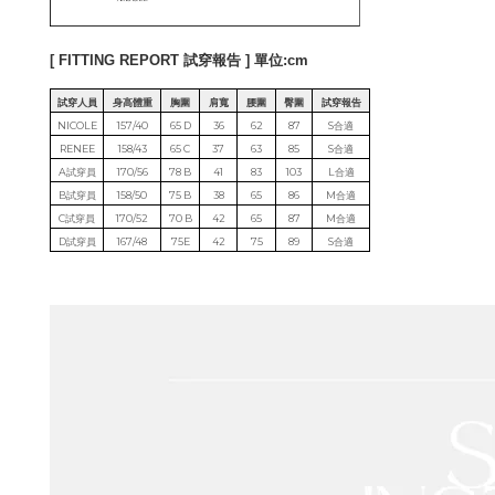
[ FITTING REPORT 試穿報告 ] 單位:cm
試穿人員
身高體重
胸圍
肩寬
腰圍
臀圍
試穿報告
NICOLE
157/40
65 D
36
62
87
S合適
RENEE
158/43
65 C
37
63
85
S合適
A試穿員
170/56
78 B
41
83
103
L合適
B試穿員
158/50
75 B
38
65
86
M合適
C試穿員
170/52
70 B
42
65
87
M合適
D試穿員
167/48
75E
42
75
89
S合適