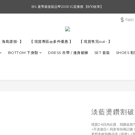
單筆滿$1000【先付款】 / 滿$2000【超取付款】 🚚免運費
8/4 夏季最後新品💙20:00 IG直播價 【8/10收單】
$
TWD
單筆滿$1000【先付款】 / 滿$2000【超取付款】 🚚免運費
 海島渡假- 】
【 現貨專區🧺多件優惠 】
【 現貨售完out- 】
BOTTOM 下身類
DRESS 吊帶 / 連身裙褲
SET 套裝
SHOES 
淡藍燙鑽割破
現貨2-6日內出貨．預購追加7
<不含假日> 同意等待再訂購
若想先收到商品請 <現貨> <