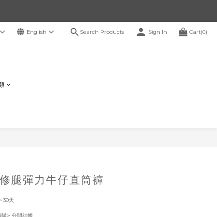
Search Products
English
Sign In
Cart(0)
鞋類
BUY NOW
修腿彈力牛仔直筒褲
~30天
！
預購> 分開結帳。