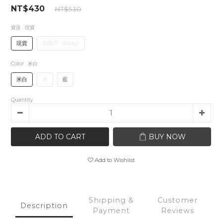
NT$430
NT$530
貨況
: 現貨
現貨
預購(7~30day)
Color
: 米白
米白
杏
藍
Quantity
ADD TO CART
BUY NOW
Add to Wishlist
Shipping &
Customer
Description
Payment
Reviews