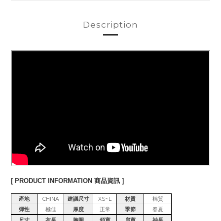
Description
[ PRODUCT INFORMATION 商品資訊 ]
產地
CHINA
建議尺寸
XS~L
材質
棉質
彈性
極佳
厚度
正常
季節
春夏
尺寸
衣長
胸圍
領寬
肩寬
袖長