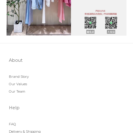
About
Brand Story
Our Values
Our Team
Help
FAQ
Delivery & Shipping