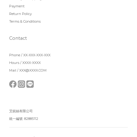
Payment
Return Policy
Terms & Conditions
Contact
Phone / XX-XXX-XXX-XXX
Hours / XXXX-XXXX
Mail / XXX@XXXX.COM
艾鋭絲有限公司
統一編號: 82885112