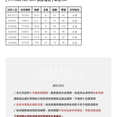
試穿人員
身高體重
胸圍
肩寬
腰圍
臀圍
試穿報告
NICOLE
157/40
65 D
36
62
87
合適
RENEE
158/43
65 C
37
63
85
合適
A試穿員
170/56
78 B
41
83
103
合適
B試穿員
158/50
75 B
38
65
86
合適
C試穿員
170/52
70 B
42
65
87
合適
D試穿員
167/48
75E
42
75
89
合適