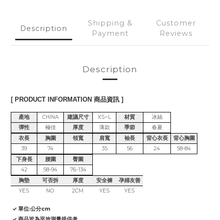
Shipping &
Customer
Description
Payment
Reviews
Description
[ PRODUCT INFORMATION 商品資訊 ]
產地
CHINA
建議尺寸
XS~L
材質
冰絲
彈性
極佳
厚度
薄款
季節
春夏
衣長
胸圍
領寬
肩寬
袖長
背心衣長
背心胸圍
39
74
35
56
24
58-84
下身長
腰圍
臀圍
42
58-94
76-134
胸墊
可否拆
厚度
安全褲
孕婦友善
YES
NO
2CM
YES
YES
✓ 單位:公分cm
✓ 商品皆為平放測量提供考。