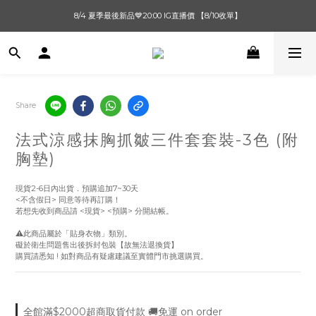
單筆滿$1000【先付款】 / 滿$2000【超取付款】 🚚免運費
8/4 夏季最後新品💙20:00 IG直播價 【8/10收單】
單筆滿$1000【先付款】 / 滿$2000【超取付款】 🚚免運費
Share
法式涼感抹胸抓皺三件套套裝-3色 (附
胸墊)
現貨2-6日內出貨．預購追加7~30天
<不含假日> 同意等待再訂購！
若想先收到商品請 <現貨> <預購> 分開結帳。
⚠️此商品屬於「貼身衣物」類別。
礙於衛生問題售出後拆封包裝【故無法退換貨】
購買請悉知 ! 如對商品有疑慮建議至實體門市挑選購買。
全館滿$2000超商取貨付款 🚚免運 on order