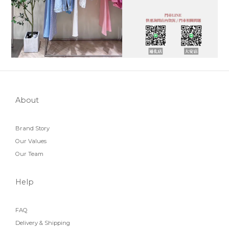
About
Brand Story
Our Values
Our Team
Help
FAQ
Delivery & Shipping