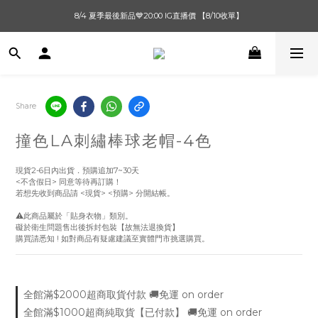
單筆滿$1000【先付款】 / 滿$2000【超取付款】 🚚免運費
8/4 夏季最後新品💙20:00 IG直播價 【8/10收單】
單筆滿$1000【先付款】 / 滿$2000【超取付款】 🚚免運費
Share
撞色LA刺繡棒球老帽-4色
現貨2-6日內出貨．預購追加7~30天
<不含假日> 同意等待再訂購！
若想先收到商品請 <現貨> <預購> 分開結帳。
⚠️此商品屬於「貼身衣物」類別。
礙於衛生問題售出後拆封包裝【故無法退換貨】
購買請悉知 ! 如對商品有疑慮建議至實體門市挑選購買。
全館滿$2000超商取貨付款 🚚免運 on order
全館滿$1000超商純取貨【已付款】 🚚免運 on order