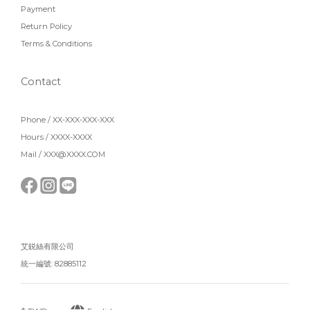
Payment
Return Policy
Terms & Conditions
Contact
Phone / XX-XXX-XXX-XXX
Hours / XXXX-XXXX
Mail / XXX@XXXX.COM
艾鋭絲有限公司
統一編號: 82885112