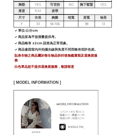
胸墊
YES
可否拆
NO
胸下鬆緊
YES
厚度
1CM
肩帶
尺寸
衣長
胸圍
領寬
肩寬
袖長
F
33
56-106
38
13
✓ 單位:公分cm
✓ 商品皆為平放測量提供考。
✓ 商品略有 ±2cm 誤差為正常現象。
✓ 商品會因室內外拍攝光線與角度不同而略有些許色差。
貼身衣物之商品屬於衛生物品拆封後無鑑賞期及退換貨服
務
白色單品恕不提供退換貨服務，敬請留意
[ MODEL INFORMATION ]