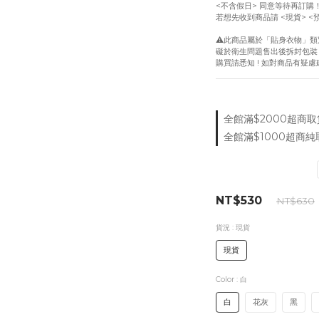
<不含假日> 同意等待再訂購
若想先收到商品請 <現貨> <
⚠️此商品屬於「貼身衣物」類
礙於衛生問題售出後拆封包裝
購買請悉知 ! 如對商品有疑
全館滿$2000超商取貨付
全館滿$1000超商純取
NT$530
NT$630
貨況
: 現貨
現貨
Color
: 白
白
花灰
黑