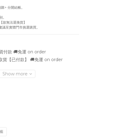
！
預購> 分開結帳。
別。
【故無法退換貨】
慮建議至實體門市挑選購買。
款 🚚免運 on order
貨【已付款】 🚚免運 on order
Show more
藍