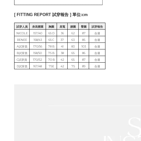
[ FITTING REPORT 試穿報告 ] 單位:cm
試穿人員
身高體重
胸圍
肩寬
腰圍
臀圍
試穿報告
NICOLE
157/40
65 D
36
62
87
合適
RENEE
158/43
65 C
37
63
85
合適
A試穿員
170/56
78 B
41
83
103
合適
B試穿員
158/50
75 B
38
65
86
合適
C試穿員
170/52
70 B
42
65
87
合適
D試穿員
167/48
75E
42
75
89
合適