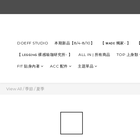
DOEFF STUDIO
本期新品【8/4-8/10】
【 ᴍᴀᴅᴇ 獨家- 】
【
【 ʟᴇɢɢɪɴɢ 裸感瑜珈研究所- 】
ALL IN | 所有商品
TOP 上身類
FIT 貼身內著
ACC 配件
主題單品
View All
/
季節
/
夏季