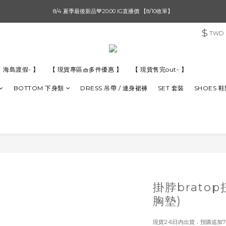
單筆滿$1000【先付款】 / 滿$2000【超取付款】 🚚免運費
8/4 夏季最後新品💙20:00 IG直播價 【8/10收單】
$
TWD
單筆滿$1000【先付款】 / 滿$2000【超取付款】 🚚免運費
 海島渡假- 】
【 現貨專區🧺多件優惠 】
【 現貨售完out- 】
BOTTOM 下身類
DRESS 吊帶 / 連身裙褲
SET 套裝
SHOES 
掛脖brato
胸墊)
現貨2-6日內出貨．預購追加7