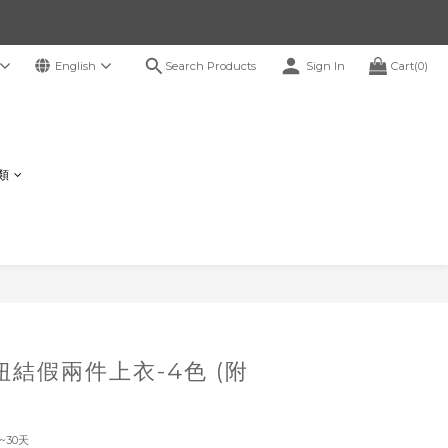
Search Products
English
Sign In
Cart(0)
鞋類
BUY NOW
p扭結假兩件上衣-4色 (附
~30天