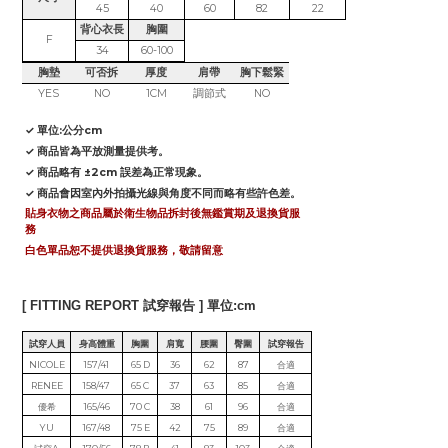
45
40
60
82
22
背心衣長
胸圍
F
34
60-100
胸墊
可否拆
厚度
肩帶
胸下鬆緊
YES
NO
1CM
調節式
NO
✓ 單位:公分cm
✓ 商品皆為平放測量提供考。
✓ 商品略有 ±2cm 誤差為正常現象。
✓ 商品會因室內外拍攝光線與角度不同而略有些許色差。
貼身衣物之商品屬於衛生物品拆封後無鑑賞期及退換貨服
務
白色單品恕不提供退換貨服務，敬請留意
[ FITTING REPORT 試穿報告 ] 單位:cm
試穿人員
身高體重
胸圍
肩寬
腰圍
臀圍
試穿報告
NICOLE
157/41
65 D
36
62
87
合適
RENEE
158/47
65 C
37
63
85
合適
優希
165/46
70 C
38
61
96
合適
YU
167/48
75 E
42
75
89
合適