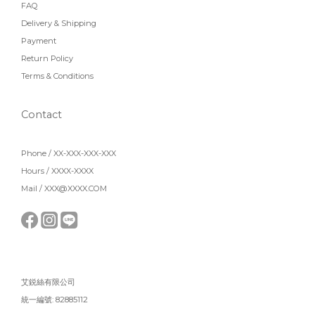
FAQ
Delivery & Shipping
Payment
Return Policy
Terms & Conditions
Contact
Phone / XX-XXX-XXX-XXX
Hours / XXXX-XXXX
Mail / XXX@XXXX.COM
艾鋭絲有限公司
統一編號: 82885112