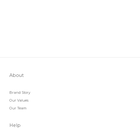
About
Brand Story
Our Values
Our Team
Help