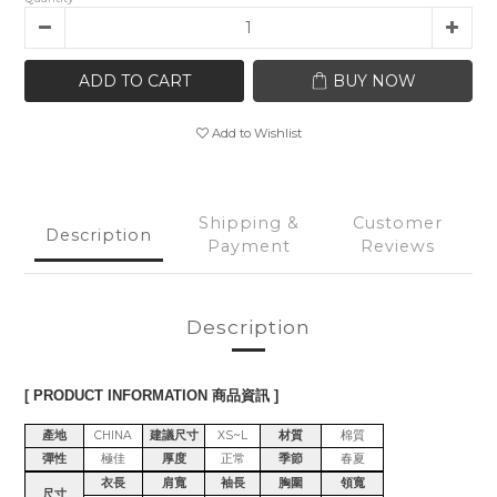
ADD TO CART
BUY NOW
Add to Wishlist
Shipping &
Customer
Description
Payment
Reviews
Description
[ PRODUCT INFORMATION 商品資訊 ]
產地
CHINA
建議尺寸
XS~L
材質
棉質
彈性
極佳
厚度
正常
季節
春夏
衣長
肩寬
袖長
胸圍
領寬
尺寸