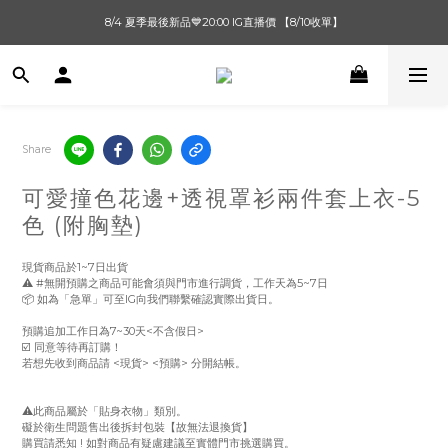
單筆滿$1000【先付款】 / 滿$2000【超取付款】 🚚免運費
8/4 夏季最後新品💙20:00 IG直播價 【8/10收單】
單筆滿$1000【先付款】 / 滿$2000【超取付款】 🚚免運費
Share
可愛撞色花邊+透視罩衫兩件套上衣-5
色 (附胸墊)
現貨商品於1~7日出貨
⚠️ #無開預購之商品可能會須與門市進行調貨，工作天為5~7日
📦 如為「急單」可至IG向我們聯繫確認實際出貨日。
預購追加工作日為7~30天<不含假日> 
☑️ 同意等待再訂購！
若想先收到商品請 <現貨> <預購> 分開結帳。
⚠️此商品屬於「貼身衣物」類別。
礙於衛生問題售出後拆封包裝【故無法退換貨】
購買請悉知 ! 如對商品有疑慮建議至實體門市挑選購買。