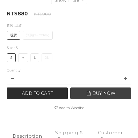
Show more
NT$880
NT$980
貨況
: 現貨
現貨
預購(7~30day)
Size
: S
S
M
L
XL
Quantity
ADD TO CART
BUY NOW
Add to Wishlist
Shipping &
Customer
Description