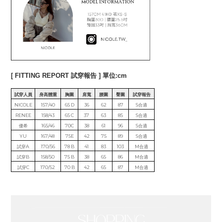
[ FITTING REPORT 試穿報告 ] 單位:cm
試穿人員
身高體重
胸圍
肩寬
腰圍
臀圍
試穿報告
NICOLE
157/40
65 D
36
62
87
S合適
RENEE
158/43
65 C
37
63
85
S合適
優希
165/46
70C
38
61
96
S合適
YU
167/48
75E
42
75
89
S合適
試穿A
170/56
78 B
41
83
103
M合適
試穿B
158/50
75 B
38
65
86
M合適
試穿C
170/52
70 B
42
65
87
M合適