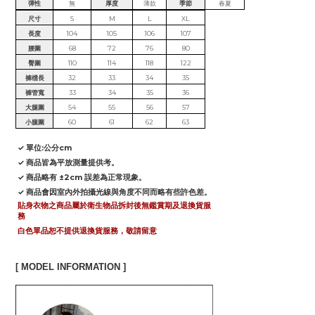
彈性
無
厚度
薄款
季節
春夏
尺寸
S
M
L
XL
長度
104
105
106
107
腰圍
68
72
76
80
臀圍
110
114
118
122
褲檔長
32
33
34
35
褲管寬
33
34
35
36
大腿圍
54
55
56
57
小腿圍
60
61
62
63
✓ 單位:公分cm
✓ 商品皆為平放測量提供考。
✓ 商品略有 ±2cm 誤差為正常現象。
✓ 商品會因室內外拍攝光線與角度不同而略有些許色差。
貼身衣物之商品屬於衛生物品拆封後無鑑賞期及退換貨服
務
白色單品恕不提供退換貨服務，敬請留意
[ MODEL INFORMATION ]