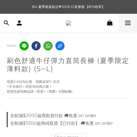
單筆滿$1000【先付款】 / 滿$2000【超取付款】 🚚免運費
8/4 夏季最後新品💙20:00 IG直播價 【8/10收單】
單筆滿$1000【先付款】 / 滿$2000【超取付款】 🚚免運費
Share
刷色舒適牛仔彈力直筒長褲 (夏季限定
薄料款) (S~L)
現貨2-6日內出貨．預購追加7~30天
<不含假日> 同意等待再訂購！
若想先收到商品請 <現貨> <預購> 分開結帳。
全館滿$2000超商取貨付款 🚚免運 on order
全館滿$1000超商純取貨【已付款】 🚚免運 on order