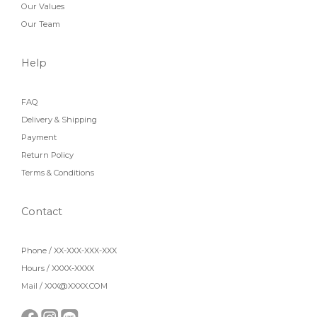
Our Values
Our Team
Help
FAQ
Delivery & Shipping
Payment
Return Policy
Terms & Conditions
Contact
Phone / XX-XXX-XXX-XXX
Hours / XXXX-XXXX
Mail / XXX@XXXX.COM