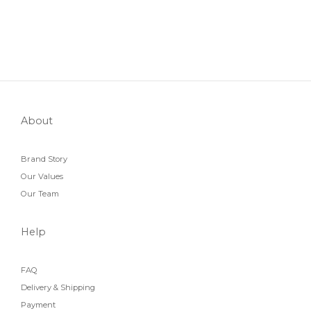
About
Brand Story
Our Values
Our Team
Help
FAQ
Delivery & Shipping
Payment