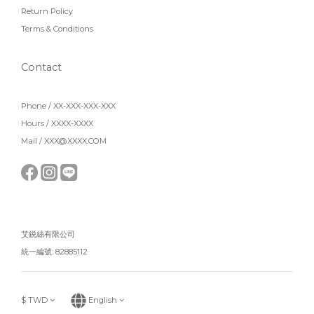
Return Policy
Terms & Conditions
Contact
Phone / XX-XXX-XXX-XXX
Hours / XXXX-XXXX
Mail / XXX@XXXX.COM
艾鋭絲有限公司
統一編號: 82885112
$
TWD
English