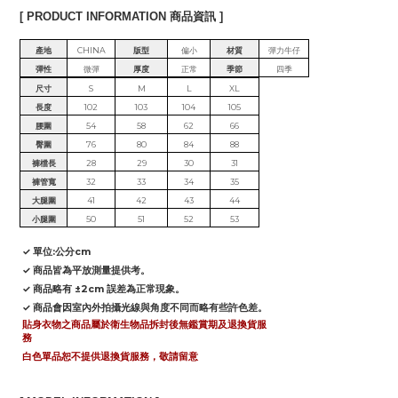
[ PRODUCT INFORMATION 商品資訊 ]
產地
CHINA
版型
偏小
材質
彈力牛仔
彈性
微彈
厚度
正常
季節
四季
尺寸
S
M
L
XL
長度
102
103
104
105
腰圍
54
58
62
66
臀圍
76
80
84
88
褲檔長
28
29
30
31
褲管寬
32
33
34
35
大腿圍
41
42
43
44
小腿圍
50
51
52
53
✓ 單位:公分cm
✓ 商品皆為平放測量提供考。
✓ 商品略有 ±2cm 誤差為正常現象。
✓ 商品會因室內外拍攝光線與角度不同而略有些許色差。
貼身衣物之商品屬於衛生物品拆封後無鑑賞期及退換貨服
務
白色單品恕不提供退換貨服務，敬請留意