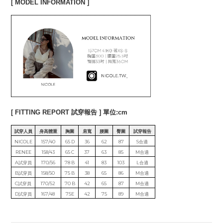
[ MODEL INFORMATION ]
[ FITTING REPORT 試穿報告 ] 單位:cm
試穿人員
身高體重
胸圍
肩寬
腰圍
臀圍
試穿報告
NICOLE
157/40
65 D
36
62
87
S合適
RENEE
158/43
65 C
37
63
85
M合適
A試穿員
170/56
78 B
41
83
103
L合適
B試穿員
158/50
75 B
38
65
86
M合適
C試穿員
170/52
70 B
42
65
87
M合適
D試穿員
167/48
75E
42
75
89
M合適