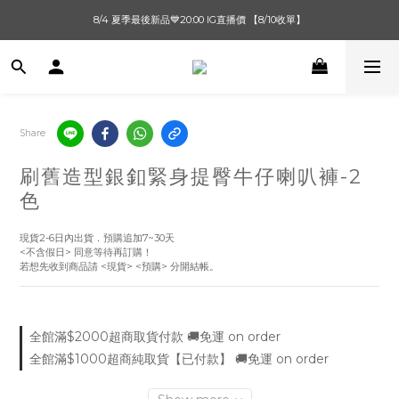
單筆滿$1000【先付款】 / 滿$2000【超取付款】 🚚免運費
8/4 夏季最後新品💙20:00 IG直播價 【8/10收單】
單筆滿$1000【先付款】 / 滿$2000【超取付款】 🚚免運費
Share
刷舊造型銀釦緊身提臀牛仔喇叭褲-2
色
現貨2-6日內出貨．預購追加7~30天
<不含假日> 同意等待再訂購！
若想先收到商品請 <現貨> <預購> 分開結帳。
全館滿$2000超商取貨付款 🚚免運 on order
全館滿$1000超商純取貨【已付款】 🚚免運 on order