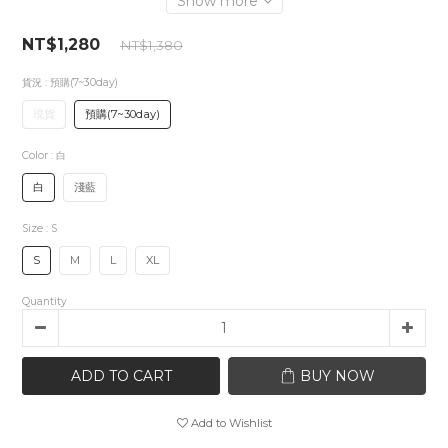
Show more
NT$1,280
NT$1,380
貨況
: 預購(7~30day)
現貨
預購(7~30day)
Color
: 白
白
淺藍
Size
: S
S
M
L
XL
Quantity
ADD TO CART
BUY NOW
Add to Wishlist